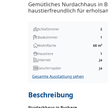
Gemütliches Nurdachhaus in B
haustierfreundlich für erholsa
Schlafzimmer
2
Badezimmer
1
Wohnfläche
68 m²
Haustiere
1
Internet
Ja
Geschirrspüler
Ja
Gesamte Ausstattung sehen
Beschreibung
Nurdachhaus in Burhave