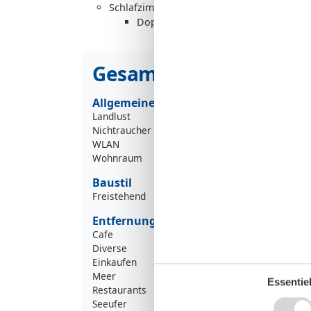
Schlafzimmer
Doppelbett
Gesamte Ausstattung
Allgemeine Information
Landlust
Nichtraucher
WLAN
Wohnraum
Baustil
Freistehend
Entfernung
Cafe
8
Diverse
1
Einkaufen
1
Meer
1
Essentiel
Restaurants
4
Seeufer
1