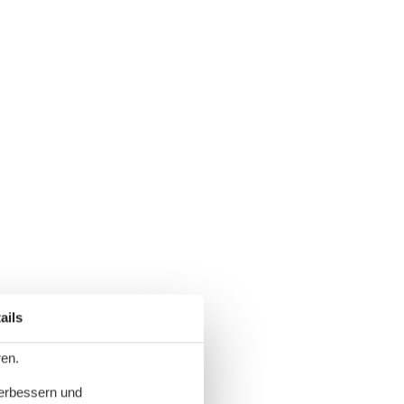
ails
ren.
verbessern und