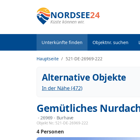
NORDSEE
24
Küste können wir.
Unterkünfte finden
Objektnr. suchen
Hauptseite
521-DE-26969-222
Alternative Objekte
In der Nähe (472)
Gemütliches Nurdach
 - 26969
 - Burhave
Objekt Nr.:
521-DE-26969-222
4 Personen