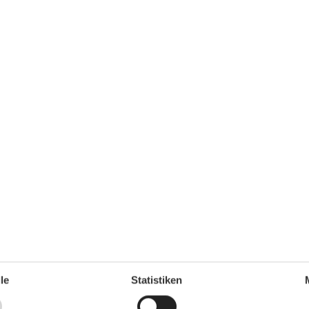
Lage
Auf dem Lande
Raumgegenstände
Esstisch
68 m²
Sitzbereich
TV
Rund ums Haus
Gartenmöbel
00 m
Parken
,1 km
Terrasse
,3 km
Sanitär / Waschen
,1 km
le
Statistiken
Baby Bad
Bezahlt
50 m
Dusche
,1 km