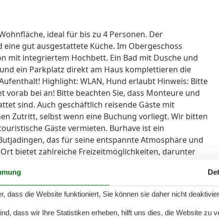
ohnfläche, ideal für bis zu 4 Personen. Der
d eine gut ausgestattete Küche. Im Obergeschoss
on mit integriertem Hochbett. Ein Bad mit Dusche und
 und ein Parkplatz direkt am Haus komplettieren die
Aufenthalt! Highlight: WLAN, Hund erlaubt Hinweis: Bitte
 vorab bei an! Bitte beachten Sie, dass Monteure und
attet sind. Auch geschäftlich reisende Gäste mit
 Zutritt, selbst wenn eine Buchung vorliegt. Wir bitten
touristische Gäste vermieten. Burhave ist ein
Butjadingen, das für seine entspannte Atmosphäre und
rt bietet zahlreiche Freizeitmöglichkeiten, darunter
- und Wanderwege sowie gemütliche Restaurants und
mmung
Det
ich Burhave hervorragend als Ausgangspunkt für
 des UNESCO-Weltnaturerbes Wattenmeer.
r, dass die Website funktioniert, Sie können sie daher nicht deaktivie
d, dass wir Ihre Statistiken erheben, hilft uns dies, die Website zu 