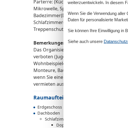
Parterre: (Küche(Wasserkocher, Toaster, Ko
weiterzuentwickeln. In diesem F
Mikrowelle, Spülmaschine, Kühlschrank), Wo
Wenn Sie die Verwendung aller Co
Badezimmer(Dusche, Waschbecken, Toilette
Daten für personalisierte Marke
Schlafzimmer(Doppelbett)) Babybadewanne(
Treppenschutzgitter, Wäschepaket gegen 
Sie können Ihre Einwilligung in 
Siehe auch unsere
Datanschutzri
Bemerkungen:
Das Organisieren von Studentenfeiern, Jung
verboten (Jugend-) Gruppen nur auf Anfrage
Wohnbeispiele. nicht geeignet für Personen 
Monteure, Bauarbeiter und andere Geschäfts
wenn Sie eine Buchung vorgenommen haben,
vermieten ausschließlich zu touristischen 
Raumaufteilung
Erdgeschoss
Dachboden
Schlafzimmer
Doppelbett