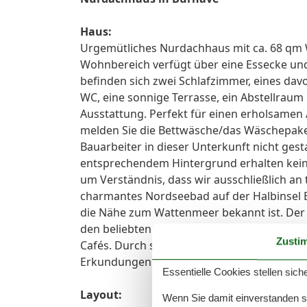
Haus:
Urgemütliches Nurdachhaus mit ca. 68 qm W
Wohnbereich verfügt über eine Essecke un
befinden sich zwei Schlafzimmer, eines dav
WC, eine sonnige Terrasse, ein Abstellraum
Ausstattung. Perfekt für einen erholsamen 
melden Sie die Bettwäsche/das Wäschepaket
Bauarbeiter in dieser Unterkunft nicht gest
entsprechendem Hintergrund erhalten keinen
um Verständnis, dass wir ausschließlich an 
charmantes Nordseebad auf der Halbinsel 
die Nähe zum Wattenmeer bekannt ist. Der O
den beliebten Nordseelagune-Strand, Rad
Zusti
Cafés. Durch seine zentrale Lage eignet s
Erkundungen der umliegenden Region und
Essentielle Cookies stellen siche
Layout:
Wenn Sie damit einverstanden sin