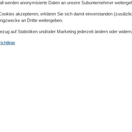
chherd(4 Kochplatten), Kaffeemaschine, Backofen,
all werden anonymisierte Daten an unsere Subunternehmer weitergele
hn/Esszimmer(TV, Esstisch, Sitzecke),
okies akzeptieren, erklären Sie sich damit einverstanden (zusätzlich
)) Dachgeschoss: (Schlafzimmer(Doppelbett),
tingzwecke an Dritte weitergeben.
gegen Gebühr), Terrasse, Gartenmöbel, Parkplatz,
Gebühr
Bezug auf Statistiken und/oder Marketing jederzeit ändern oder widerr
chtlinie
gesellenabschieden und Trinkfeiern ist in diesem Haus
. Nichtraucher-Unterkunft. Die Fotos zeigen Haus- bzw.
mit eingeschränkter Mobilität. Bitte beachten Sie, dass
reisende in dieser Unterkunft nicht erlaubt sind. Auch
 wird Ihnen kein Zugang zur Unterkunft gewährt. Wir
Zwecken und danken Ihnen für Ihr Verständnis.