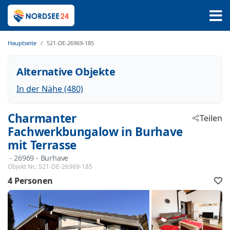
Hauptseite
521-DE-26969-185
Alternative Objekte
In der Nähe (480)
Charmanter
Teilen
Fachwerkbungalow in Burhave
mit Terrasse
 - 26969
 - Burhave
Objekt Nr.:
521-DE-26969-185
4 Personen
F
h