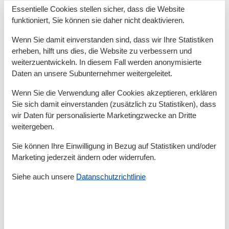
Essentielle Cookies stellen sicher, dass die Website
funktioniert, Sie können sie daher nicht deaktivieren.
Lage
Auf dem Lande
Wenn Sie damit einverstanden sind, dass wir Ihre Statistiken
erheben, hilft uns dies, die Website zu verbessern und
Raumgegenstände
weiterzuentwickeln. In diesem Fall werden anonymisierte
Esstisch
Daten an unsere Subunternehmer weitergeleitet.
Sitzbereich
TV
Wenn Sie die Verwendung aller Cookies akzeptieren, erklären
Sie sich damit einverstanden (zusätzlich zu Statistiken), dass
Rund ums Haus
wir Daten für personalisierte Marketingzwecke an Dritte
Gartenmöbel
weitergeben.
Parken
Terrasse
Sie können Ihre Einwilligung in Bezug auf Statistiken und/oder
Marketing jederzeit ändern oder widerrufen.
Sanitär / Waschen
Baby Bad
Bezahlt
Siehe auch unsere
Datanschutzrichtlinie
Dusche
Toilette
Waschbecken
Sonstige