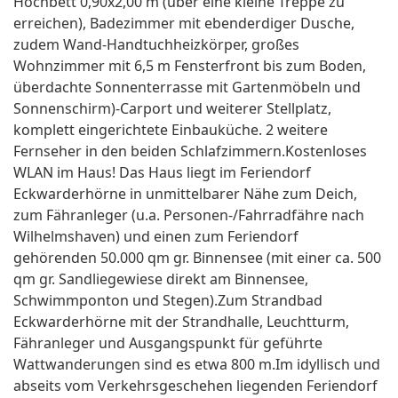
Hochbett 0,90x2,00 m (über eine kleine Treppe zu
erreichen), Badezimmer mit ebenderdiger Dusche,
zudem Wand-Handtuchheizkörper, großes
Wohnzimmer mit 6,5 m Fensterfront bis zum Boden,
überdachte Sonnenterrasse mit Gartenmöbeln und
Sonnenschirm)-Carport und weiterer Stellplatz,
komplett eingerichtete Einbauküche. 2 weitere
Fernseher in den beiden Schlafzimmern.Kostenloses
WLAN im Haus! Das Haus liegt im Feriendorf
Eckwarderhörne in unmittelbarer Nähe zum Deich,
zum Fähranleger (u.a. Personen-/Fahrradfähre nach
Wilhelmshaven) und einen zum Feriendorf
gehörenden 50.000 qm gr. Binnensee (mit einer ca. 500
qm gr. Sandliegewiese direkt am Binnensee,
Schwimmponton und Stegen).Zum Strandbad
Eckwarderhörne mit der Strandhalle, Leuchtturm,
Fähranleger und Ausgangspunkt für geführte
Wattwanderungen sind es etwa 800 m.Im idyllisch und
abseits vom Verkehrsgeschehen liegenden Feriendorf