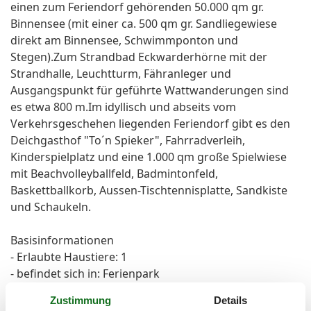
einen zum Feriendorf gehörenden 50.000 qm gr.
Binnensee (mit einer ca. 500 qm gr. Sandliegewiese
direkt am Binnensee, Schwimmponton und
Stegen).Zum Strandbad Eckwarderhörne mit der
Strandhalle, Leuchtturm, Fähranleger und
Ausgangspunkt für geführte Wattwanderungen sind
es etwa 800 m.Im idyllisch und abseits vom
Verkehrsgeschehen liegenden Feriendorf gibt es den
Deichgasthof "To´n Spieker", Fahrradverleih,
Kinderspielplatz und eine 1.000 qm große Spielwiese
mit Beachvolleyballfeld, Badmintonfeld,
Baskettballkorb, Aussen-Tischtennisplatte, Sandkiste
und Schaukeln.
Basisinformationen
- Erlaubte Haustiere: 1
- befindet sich in: Ferienpark
- Art d. Gebäudes: Bungalow
Zustimmung
Details
- Etage, auf der sich das Objekt befindet: EG