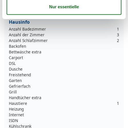
Wasser
400 m
Zentrum
2 km
Hausinfo
Anzahl Badezimmer
1
Anzahl der Zimmer
3
Anzahl Schlafzimmer
2
Backofen
Bettwäsche extra
Carport
DSL
Dusche
Freistehend
Garten
Gefrierfach
Grill
Handtücher extra
Haustiere
1
Heizung
Internet
ISDN
Kühlschrank