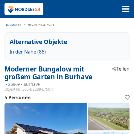
Hauptseite
305-DE2894.759.1
Alternative Objekte
In der Nähe (86)
Moderner Bungalow mit
Teilen
großem Garten in Burhave
 - 26969
 - Burhave
Objekt Nr.:
305-DE2894.759.1
5 Personen
F
h