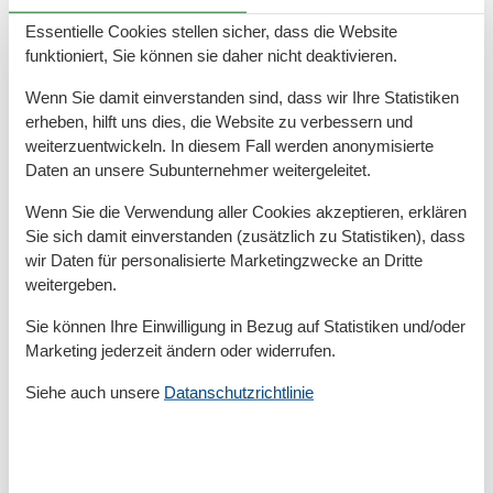
- Grundstücksfläche: 499 m²
Essentielle Cookies stellen sicher, dass die Website
- Baujahr: 2022
funktioniert, Sie können sie daher nicht deaktivieren.
- freistehend
- Schlafzimmeranzahl: 2
Wenn Sie damit einverstanden sind, dass wir Ihre Statistiken
erheben, hilft uns dies, die Website zu verbessern und
- Badezimmeranzahl: 1
weiterzuentwickeln. In diesem Fall werden anonymisierte
Daten an unsere Subunternehmer weitergeleitet.
Top Merkmale
- WLAN
Wenn Sie die Verwendung aller Cookies akzeptieren, erklären
- Heizung: überall
Sie sich damit einverstanden (zusätzlich zu Statistiken), dass
- Terrasse
wir Daten für personalisierte Marketingzwecke an Dritte
- Garten: zur alleinigen Nutzung
weitergeben.
- komplett eingefriedet (mit Mauer, Zaun oder Hecke)
Sie können Ihre Einwilligung in Bezug auf Statistiken und/oder
- hundesicher durch einen Zaun (komplett eingezäunt)
Marketing jederzeit ändern oder widerrufen.
- Private PKW-Stellplätze insgesamt für diese
Unterkunft: 2
Siehe auch unsere
Datanschutzrichtlinie
- ? davon Garagenstellplätze: keinen
- ? davon Carport-Stellplätze: 1
- ? davon private Außen­stellplätze: keinen