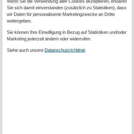
Wenn Sie die Verwendung aller Cookies akzeptieren, erklären
- Backofen
Sie sich damit einverstanden (zusätzlich zu Statistiken), dass
- Toaster
wir Daten für personalisierte Marketingzwecke an Dritte
- Mikrowelle
weitergeben.
- Wasserkocher
Sie können Ihre Einwilligung in Bezug auf Statistiken und/oder
- Spülmaschine
Marketing jederzeit ändern oder widerrufen.
- Anzahl Esstische: keine
- Gesamtzahl Sitzplätze: keine
Siehe auch unsere
Datanschutzrichtlinie
Entertainment
- Fernseher: Sat.-TV
- Musikanlage
- Radio
- CD-Player
Hauswirtschaft
- Staubsauger
Außenbereich