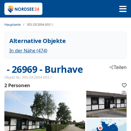
Hauptseite
305-DE2894.693.1
Alternative Objekte
In der Nähe (474)
 - 26969
 - Burhave
Teilen
Objekt Nr.:
305-DE2894.693.1
2 Personen
F
h