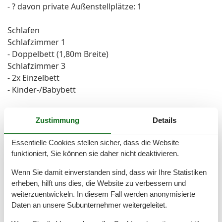
- ? davon private Außen­stellplätze: 1
Schlafen
Schlafzimmer 1
- Doppelbett (1,80m Breite)
Schlafzimmer 3
- 2x Einzelbett
- Kinder-/Babybett
Badezimmer
Zustimmung
Details
Badezimmer 1
- Dusche
Essentielle Cookies stellen sicher, dass die Website
- Waschbecken
funktioniert, Sie können sie daher nicht deaktivieren.
- Toilette
Wenn Sie damit einverstanden sind, dass wir Ihre Statistiken
erheben, hilft uns dies, die Website zu verbessern und
Kochen/Wohnen
weiterzuentwickeln. In diesem Fall werden anonymisierte
- Kaffeemaschine: Kaffeemaschine
Daten an unsere Subunternehmer weitergeleitet.
- Kühl-/Gefrierschrank: Gefrierfach, Kühlschrank
- Herd: Glaskeramikkochfeld, Herd