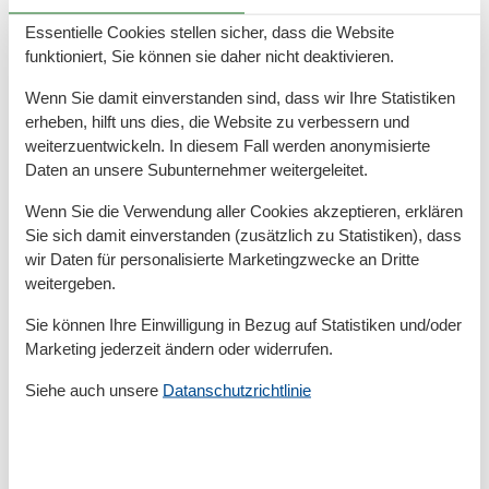
Essentielle Cookies stellen sicher, dass die Website
Serviceeinrichtungen
funktioniert, Sie können sie daher nicht deaktivieren.
Allergikerger. (tierfrei)
Backofen
Wenn Sie damit einverstanden sind, dass wir Ihre Statistiken
Bettwäsche
erheben, hilft uns dies, die Website zu verbessern und
Dusche/WC
weiterzuentwickeln. In diesem Fall werden anonymisierte
Einzelbett
Daten an unsere Subunternehmer weitergeleitet.
Getrennt stehende Betten
Handtücher
Wenn Sie die Verwendung aller Cookies akzeptieren, erklären
Heizung
Sie sich damit einverstanden (zusätzlich zu Statistiken), dass
Hochstuhl
wir Daten für personalisierte Marketingzwecke an Dritte
Haartrockner
weitergeben.
Internet - WLAN
Kabel / Sat
Sie können Ihre Einwilligung in Bezug auf Statistiken und/oder
Küche (offen)
Marketing jederzeit ändern oder widerrufen.
Kühlschrank
Mehrere Schlafzimmer
Siehe auch unsere
Datanschutzrichtlinie
Nichtraucher
Reise-/Kinderbett
Schlafsofa
Teppichboden
Tiere nicht erlaubt