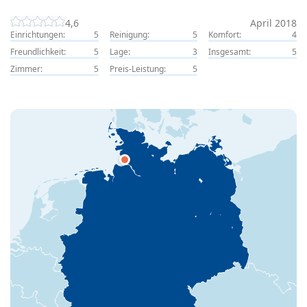
4,6
April 2018
Einrichtungen:
5
Reinigung:
5
Komfort:
4
Freundlichkeit:
5
Lage:
3
Insgesamt:
5
Zimmer:
5
Preis-Leistung:
5