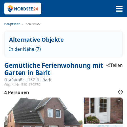
Hauptseite
530-439270
Alternative Objekte
In der Nähe (7)
Gemütliche Ferienwohnung mit
Teilen
Garten in Barlt
Dorfstraße
 - 25719
 - Barlt
Objekt Nr.:
530-439270
4 Personen
F
h