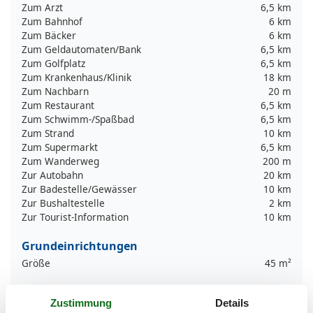
Zum Arzt
6,5 km
Zum Bahnhof
6 km
Zum Bäcker
6 km
Zum Geldautomaten/Bank
6,5 km
Zum Golfplatz
6,5 km
Zum Krankenhaus/Klinik
18 km
Zum Nachbarn
20 m
Zum Restaurant
6,5 km
Zum Schwimm-/Spaßbad
6,5 km
Zum Strand
10 km
Zum Supermarkt
6,5 km
Zum Wanderweg
200 m
Zur Autobahn
20 km
Zur Badestelle/Gewässer
10 km
Zur Bushaltestelle
2 km
Zur Tourist-Information
10 km
Grundeinrichtungen
Größe
45 m²
Kinder einrichtungen
Zustimmung
Details
Familienfreundlich