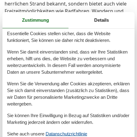
herrlichen Strand bekannt, sondern bietet auch viele
Freizeitmöglichkeiten wie Radfahren, Wandern und
Wassersportaktivitäten. Besonders empfehlenswert
Zustimmung
Details
sind die angebotenen Boots- und Schifffahrten, die
Ihnen die Möglichkeit bieten, die beeindruckende
Essentielle Cookies stellen sicher, dass die Website
Küstenlandschaft aus einer anderen Perspektive zu
funktioniert, Sie können sie daher nicht deaktivieren.
erleben. Für Tagesausflüge in die Umgebung stehen
Wenn Sie damit einverstanden sind, dass wir Ihre Statistiken
Ihnen gute Verkehrsanbindungen zur Verfügung,
erheben, hilft uns dies, die Website zu verbessern und
wobei der nächste Bahnhof nur 1.500 Meter entfernt
weiterzuentwickeln. In diesem Fall werden anonymisierte
ist. Genießen Sie Ihren Aufenthalt im „Feriengarten
Daten an unsere Subunternehmer weitergeleitet.
Büsum - C17“ und erleben Sie unvergessliche Tage an
Wenn Sie die Verwendung aller Cookies akzeptieren, erklären
der Nordsee in einer liebevoll eingerichteten
Sie sich damit einverstanden (zusätzlich zu Statistiken), dass
Wohnung, die keine Wünsche offen lässt. Sichern Sie
wir Daten für personalisierte Marketingzwecke an Dritte
sich Ihren Aufenthalt in dieser ideal gelegenen
weitergeben.
Unterkunft und freuen Sie sich auf eine erholsame Zeit
in Büsum.
Sie können Ihre Einwilligung in Bezug auf Statistiken und/oder
Marketing jederzeit ändern oder widerrufen.
Raumaufteilung
Siehe auch unsere
Datanschutzrichtlinie