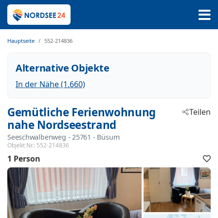
Hauptseite
552-214836
Alternative Objekte
In der Nähe (1.660)
Gemütliche Ferienwohnung
Teilen
nahe Nordseestrand
Seeschwalbenweg
 - 25761
 - Büsum
Objekt Nr.:
552-214836
1 Person
F
h