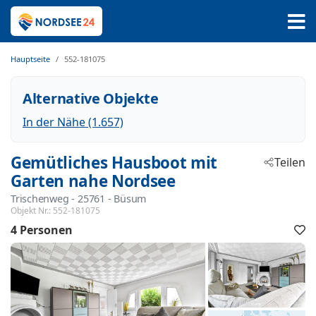
Hauptseite
552-181075
Alternative Objekte
In der Nähe (1.657)
Gemütliches Hausboot mit
Teilen
Garten nahe Nordsee
Trischenweg
 - 25761
 - Büsum
Objekt Nr.:
552-181075
4 Personen
F
h