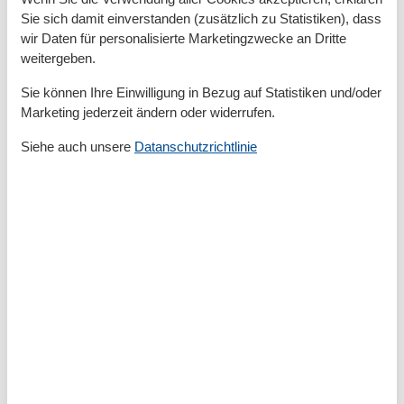
Privater P-Platz
Sie sich damit einverstanden (zusätzlich zu Statistiken), dass
Sonnenschirm
Terrasse
wir Daten für personalisierte Marketingzwecke an Dritte
weitergeben.
Entfernung
Sie können Ihre Einwilligung in Bezug auf Statistiken und/oder
Entfernung Einkauf
350 m
Marketing jederzeit ändern oder widerrufen.
FlughafenEntfernung
130000 km
MeerEntfernung
200 m
Siehe auch unsere
Datanschutzrichtlinie
RestaurantEntfernung
350 m
StadtEntfernung
900 m
Strandentfernung
200 m
Küche
Backofen
Kaffeemaschine
Kochutensilien
Küche
Kühlschrank
Microwelle
Spülmaschine
Teller
Toaster