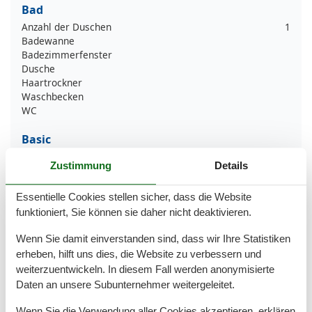
Bad
Anzahl der Duschen
1
Badewanne
Badezimmerfenster
Dusche
Haartrockner
Waschbecken
WC
Basic
JahrRenovierung
2023
Zustimmung
Details
Kinder willkommen
Nichtraucher
Essentielle Cookies stellen sicher, dass die Website
Quadratmeter
66 m²
Zimmer
3
funktioniert, Sie können sie daher nicht deaktivieren.
Wenn Sie damit einverstanden sind, dass wir Ihre Statistiken
Draußen
erheben, hilft uns dies, die Website zu verbessern und
Anzahl der Parkplätze
2
weiterzuentwickeln. In diesem Fall werden anonymisierte
Garten
Daten an unsere Subunternehmer weitergeleitet.
Gartenmöbel
Gartenschuppen
Wenn Sie die Verwendung aller Cookies akzeptieren, erklären