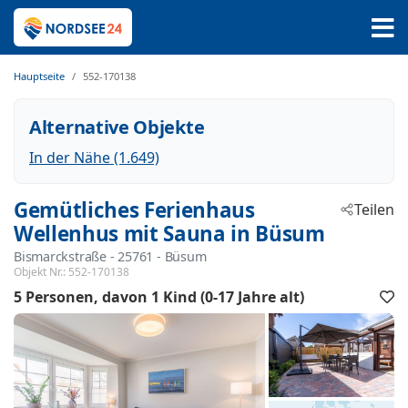
Hauptseite
552-170138
Alternative Objekte
In der Nähe (1.649)
Gemütliches Ferienhaus
Teilen
Wellenhus mit Sauna in Büsum
Bismarckstraße
 - 25761
 - Büsum
Objekt Nr.:
552-170138
5 Personen
davon 1 Kind (0-17 Jahre alt)
F
h