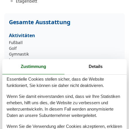
Etagenbett
Gesamte Ausstattung
Aktivitäten
Fußball
Golf
Gymnastik
Joggen
Minigolf
Zustimmung
Details
Nordic Walking
Radfahren
Essentielle Cookies stellen sicher, dass die Website
Reiten
funktioniert, Sie können sie daher nicht deaktivieren.
Schwimmen
Wassersport
Wenn Sie damit einverstanden sind, dass wir Ihre Statistiken
erheben, hilft uns dies, die Website zu verbessern und
Bad
weiterzuentwickeln. In diesem Fall werden anonymisierte
Anzahl der Duschen
2
Daten an unsere Subunternehmer weitergeleitet.
Badewanne
Badezimmerfenster
Wenn Sie die Verwendung aller Cookies akzeptieren, erklären