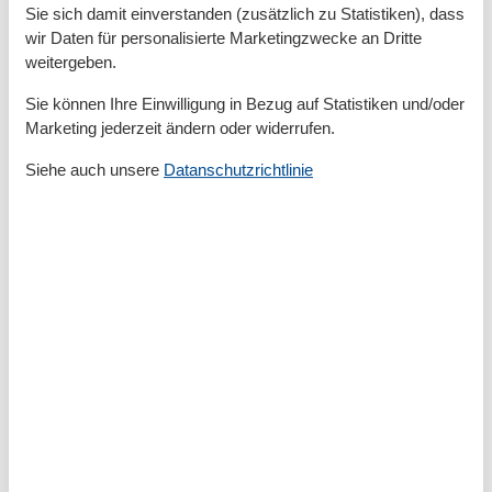
Dusche
Sie sich damit einverstanden (zusätzlich zu Statistiken), dass
Gäste-WCs
1
wir Daten für personalisierte Marketingzwecke an Dritte
Haartrockner
weitergeben.
Waschbecken
WC
Sie können Ihre Einwilligung in Bezug auf Statistiken und/oder
Marketing jederzeit ändern oder widerrufen.
Basic
Baujahr
1936
Siehe auch unsere
Datanschutzrichtlinie
JahrRenovierung
2022
Kinder willkommen
Nichtraucher
Quadratmeter
125 m²
Zimmer
4
Draußen
Anzahl der Parkplätze
2
Garten
Gartenmöbel
Entfernung
Entfernung Einkauf
260 m
MeerEntfernung
1 km