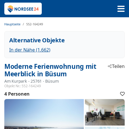
Hauptseite
552-164249
Alternative Objekte
In der Nähe (1.662)
Moderne Ferienwohnung mit
Teilen
Meerblick in Büsum
Am Kurpark
 - 25761
 - Büsum
Objekt Nr.:
552-164249
4 Personen
F
h