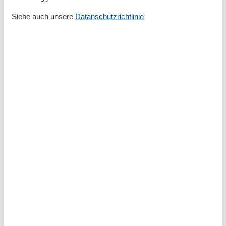
Familie
Heizung
Siehe auch unsere
Datanschutzrichtlinie
Herd
Internet
Jalousie
Kleiderschrank
Lounge-Sitzgelegenheiten
Mülleimer
Möglichkeit zur Raumverdunkelung
Rauchmelder
Seeblick
Sessel
Sitzgelegenheiten im Esszimmer
Sofa
Spiegel
TV
WLAN
Wohnzimmer
Wäscheständer
Kurzurlaub