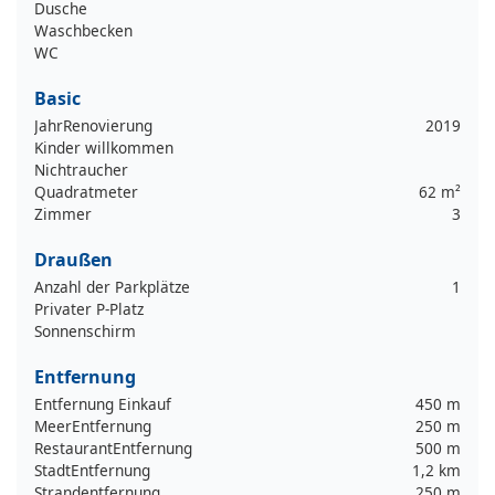
Dusche
Waschbecken
WC
Basic
JahrRenovierung
2019
Kinder willkommen
Nichtraucher
Quadratmeter
62 m²
Zimmer
3
Draußen
Anzahl der Parkplätze
1
Privater P-Platz
Sonnenschirm
Entfernung
Entfernung Einkauf
450 m
MeerEntfernung
250 m
RestaurantEntfernung
500 m
StadtEntfernung
1,2 km
Strandentfernung
250 m