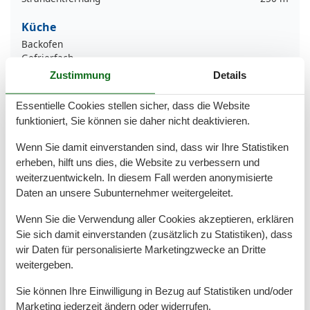
Küche
Backofen
Gefrierfach
Kaffeemaschine
Zustimmung
Details
Kochutensilien
Küche
Essentielle Cookies stellen sicher, dass die Website
Kühlschrank
funktioniert, Sie können sie daher nicht deaktivieren.
Spülmaschine
Teller
Wenn Sie damit einverstanden sind, dass wir Ihre Statistiken
Toaster
erheben, hilft uns dies, die Website zu verbessern und
Wasserkocher
weiterzuentwickeln. In diesem Fall werden anonymisierte
Daten an unsere Subunternehmer weitergeleitet.
Unterkunft
Allergikerfreundlich
Wenn Sie die Verwendung aller Cookies akzeptieren, erklären
Anzahl der Fernseher
1
Sie sich damit einverstanden (zusätzlich zu Statistiken), dass
Aufzug
wir Daten für personalisierte Marketingzwecke an Dritte
Balkon
weitergeben.
Betten
4
Erstausstattung
Sie können Ihre Einwilligung in Bezug auf Statistiken und/oder
Esstisch
Marketing jederzeit ändern oder widerrufen.