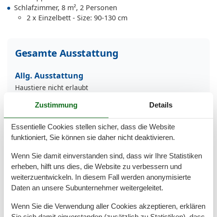
Schlafzimmer, 8 m², 2 Personen
2 x Einzelbett - Size: 90-130 cm
Gesamte Ausstattung
Allg. Ausstattung
Haustiere nicht erlaubt
Heizung
Zustimmung
Details
Internet
Nichtraucher
Rauchmelder
Essentielle Cookies stellen sicher, dass die Website
Waschmaschine
funktioniert, Sie können sie daher nicht deaktivieren.
WLAN
Wenn Sie damit einverstanden sind, dass wir Ihre Statistiken
Außen
erheben, hilft uns dies, die Website zu verbessern und
weiterzuentwickeln. In diesem Fall werden anonymisierte
Abstellraum
Fahrradstellplatz
Daten an unsere Subunternehmer weitergeleitet.
Garten/Liegewiese
Wenn Sie die Verwendung aller Cookies akzeptieren, erklären
Gartenstühle-/liegen
Kostenfreies Parken
Sie sich damit einverstanden (zusätzlich zu Statistiken), dass