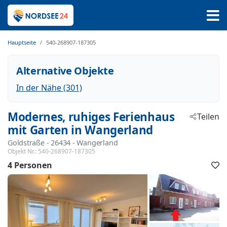
Hauptseite
540-268907-187305
Alternative Objekte
In der Nähe (301)
Modernes, ruhiges Ferienhaus
Teilen
mit Garten in Wangerland
Goldstraße
 - 26434
 - Wangerland
Objekt Nr.:
540-268907-187305
4 Personen
F
h