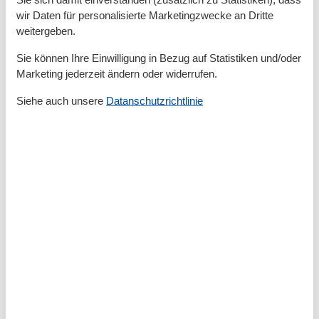
Parkplatz am Objekt
wir Daten für personalisierte Marketingzwecke an Dritte
Terrasse/Veranda
weitergeben.
Außenanlage
Sie können Ihre Einwilligung in Bezug auf Statistiken und/oder
Marketing jederzeit ändern oder widerrufen.
Grillplatz
Siehe auch unsere
Datanschutzrichtlinie
Badezimmer
Dusche
Haartrockner
Basic
Größe
75 m²
Entfernung
Entfernung Wanderweg/Radweg 0-100m
Strandentfernung >500m
Küche
Geschirrspülmaschine
Glas-/Cerankochfeld