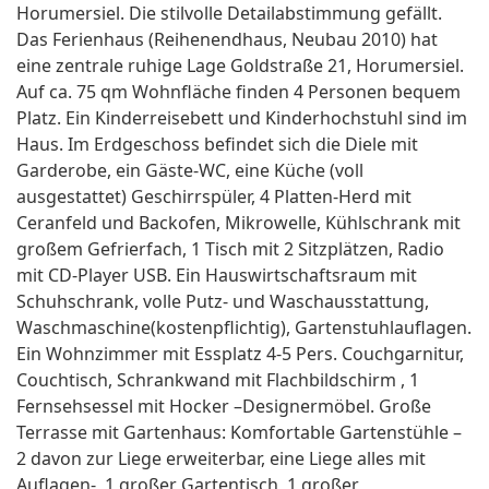
Horumersiel. Die stilvolle Detailabstimmung gefällt.
Das Ferienhaus (Reihenendhaus, Neubau 2010) hat
eine zentrale ruhige Lage Goldstraße 21, Horumersiel.
Auf ca. 75 qm Wohnfläche finden 4 Personen bequem
Platz. Ein Kinderreisebett und Kinderhochstuhl sind im
Haus. Im Erdgeschoss befindet sich die Diele mit
Garderobe, ein Gäste-WC, eine Küche (voll
ausgestattet) Geschirrspüler, 4 Platten-Herd mit
Ceranfeld und Backofen, Mikrowelle, Kühlschrank mit
großem Gefrierfach, 1 Tisch mit 2 Sitzplätzen, Radio
mit CD-Player USB. Ein Hauswirtschaftsraum mit
Schuhschrank, volle Putz- und Waschausstattung,
Waschmaschine(kostenpflichtig), Gartenstuhlauflagen.
Ein Wohnzimmer mit Essplatz 4-5 Pers. Couchgarnitur,
Couchtisch, Schrankwand mit Flachbildschirm , 1
Fernsehsessel mit Hocker –Designermöbel. Große
Terrasse mit Gartenhaus: Komfortable Gartenstühle –
2 davon zur Liege erweiterbar, eine Liege alles mit
Auflagen-, 1 großer Gartentisch, 1 großer