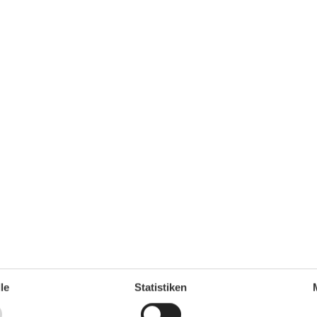
u jeder Jahreszeit ein angenehmes Wohnklima. Der
fzimmer hochwertiges Parkett verlegt ist, was den
icht. Die Ferienwohnung Mellum vereint Strandnähe,
 zu einem stimmigen Gesamtpaket und ist damit der
 und zugleich besonderen Urlaub direkt an der Nordsee
Küche
le
Statistiken
Backofen
Gefrierfach