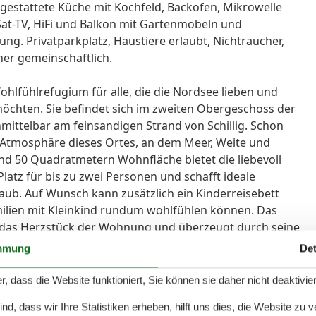
sgestattete Küche mit Kochfeld, Backofen, Mikrowelle
Sat-TV, HiFi und Balkon mit Gartenmöbeln und
ng. Privatparkplatz, Haustiere erlaubt, Nichtraucher,
er gemeinschaftlich.
hlfühlrefugium für alle, die die Nordsee lieben und
möchten. Sie befindet sich im zweiten Obergeschoss der
ttelbar am feinsandigen Strand von Schillig. Schon
tmosphäre dieses Ortes, an dem Meer, Weite und
nd 50 Quadratmetern Wohnfläche bietet die liebevoll
atz für bis zu zwei Personen und schafft ideale
ub. Auf Wunsch kann zusätzlich ein Kinderreisebett
milien mit Kleinkind rundum wohlfühlen können. Das
t das Herzstück der Wohnung und überzeugt durch seine
 aus gelangen Sie direkt auf den Balkon mit
mmung
Det
n an der frischen Nordseeluft einlädt. Ob beim ersten
 erlebnisreichen Tages – hier genießen Sie Sonne, Ruhe
r, dass die Website funktioniert, Sie können sie daher nicht deaktivie
uten trennen Sie von der Haustür über den Deich bis
d, dass wir Ihre Statistiken erheben, hilft uns dies, die Website zu 
ört und riecht, sondern sogar vom Schlafzimmer aus