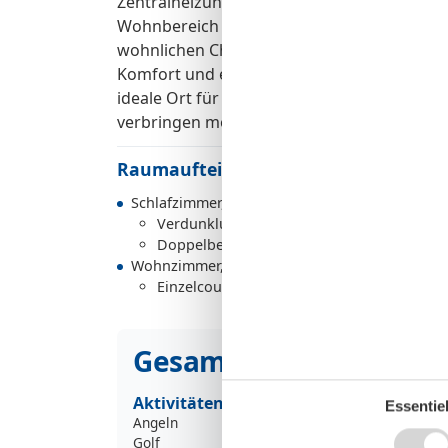
Zentralheizung beheizt und bietet damit z
Wohnbereich ist gefliest, während im Schla
wohnlichen Charakter zusätzlich unterstre
Komfort und eine hochwertige Ausstattung
ideale Ort für alle, die einen entspannten
verbringen möchten.
Raumaufteilung
Schlafzimmer, 2 Personen
Verdunklungsvorhänge, Kleiderschrank
Doppelbett
Wohnzimmer, 1 Person
Einzelcouch
Gesamte Ausstattung
Aktivitäten
Essentiel
Angeln
Golf