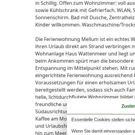
in Schillig. Offen zum Wohnzimmer: voll au
sowie Kühlschrank mit Gefrierfach. WLAN, 
Sonnenschirm. Bad mit Dusche, Zentralheizu
Kinder willkommen. Waschmaschine/Trockn
Die Ferienwohnung Mellum ist ein echtes Wo
ihren Urlaub direkt am Strand verbringen 
Wohnanlage Haus Wattenmeer und liegt unmi
beim Ankommen spürt man die besondere A
Entspannung im Mittelpunkt stehen. Mit ru
eingerichtete Ferienwohnung ausreichend Pl
Voraussetzungen für einen erholsamen Urla
bereitgestellt werden, sodass sich auch Fa
helle, lichtdurchflutete Wohnzimmer bilde
freundliche und offene Gestaltung. Von hier
Zusti
Südausrichtung, der zu entspannten Stunde
Kaffee am Morgen oder beim Ausklang eines
Essentielle Cookies stellen siche
und Urlaubsfeeling pur. Nur wenige Gehmin
Wenn Sie damit einverstanden sin
hin zum Meer, dessen Nähe man nicht nur h