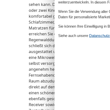
weiterzuentwickeln. In diesem F
sehen kann. Die Wohnlandschaft kann zu ei
oder zwei Kinder umfunktioniert werden. 
Wenn Sie die Verwendung aller Co
komfortabel gestaltet. Von der Haustür aus
Daten für personalisierte Marke
Schlafzimmer, das mit einem großzügigen D
Sie können Ihre Einwilligung in 
Matratzen für erholsamen Schlaf sorgt. Üb
erreichen Sie das innenliegende Badezimme
Siehe auch unsere
Datanschutzri
Regenwalddusche ist – ideal, um nach ein
schließt sich die L-förmig angelegte Küche
ausgestattet und bietet unter anderem ein
eine Mikrowelle, einen Toaster und einen Wa
selbst versorgen können. Der Wohnbereich 
angenehm hell. Eine gemütliche Sitzgruppe
Fernsehabenden, Spieleabenden oder entsp
Raum abzudunkeln und eine behagliche At
direkt auf den sonnigen Balkon, der mit s
einen schönen Nordseetag entspannt zu beg
ebenfalls gesorgt, denn Ihnen steht ein 40-
Receiver sowie ein DVD-Player zur Verfüg