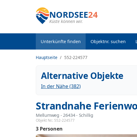
NORDSEE
24
Küste können wir.
Unterkünfte finden
Objektnr. suchen
Hauptseite
552-224577
Alternative Objekte
In der Nähe (382)
Strandnahe Ferienw
Mellumweg
 - 26434
 - Schillig
Objekt Nr.:
552-224577
3 Personen