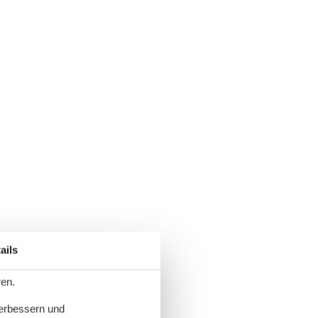
ails
ren.
verbessern und