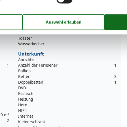
Kaffeemaschine
Kochutensilien
Küche
Kühlschrank
Microwelle
Teller
Toaster
Wasserkocher
Unterkunft
Anrichte
1
Anzahl der Fernseher
1
Balkon
Betten
3
Doppelbetten
1
DVD
Esstisch
Heizung
Herd
HIFI
50 m²
Internet
2
Kleiderschrank