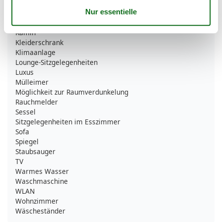
Herd
HIFI
Internet
Kamin
Kleiderschrank
Klimaanlage
Lounge-Sitzgelegenheiten
Luxus
Mülleimer
Möglichkeit zur Raumverdunkelung
Rauchmelder
Sessel
Sitzgelegenheiten im Esszimmer
Sofa
Spiegel
Staubsauger
TV
Warmes Wasser
Waschmaschine
WLAN
Wohnzimmer
Wäscheständer