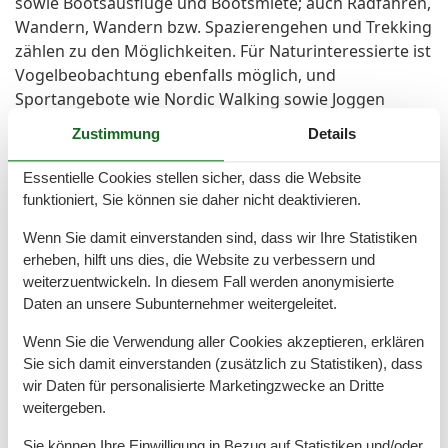
sowie Bootsausflüge und Bootsmiete; auch Radfahren,
Wandern, Wandern bzw. Spazierengehen und Trekking
zählen zu den Möglichkeiten. Für Naturinteressierte ist
Vogelbeobachtung ebenfalls möglich, und
Sportangebote wie Nordic Walking sowie Joggen
passen gut in ein aktives Urlaubsprogramm. Wenn Sie
Zustimmung
Details
ein freistehendes Chalet mit eigener Terrasse,
moderner Ausstattung, Nähe zum Strand und zum
Essentielle Cookies stellen sicher, dass die Website
Meer sowie guter Infrastruktur für Familien und
funktioniert, Sie können sie daher nicht deaktivieren.
Aktivurlauber suchen, passt das EuroParcs Enkhuizer
Wenn Sie damit einverstanden sind, dass wir Ihre Statistiken
Strand Chalet Lizzy Haus Nr. 239 sehr gut. Sichern Sie
erheben, hilft uns dies, die Website zu verbessern und
sich Ihren Aufenthalt in Enkhuizen und genießen Sie
weiterzuentwickeln. In diesem Fall werden anonymisierte
die Urlaubstage in Strandnähe.
Daten an unsere Subunternehmer weitergeleitet.
Raumaufteilung
Wenn Sie die Verwendung aller Cookies akzeptieren, erklären
Sie sich damit einverstanden (zusätzlich zu Statistiken), dass
Schlafzimmer, 2 Personen
wir Daten für personalisierte Marketingzwecke an Dritte
Verdunklungsvorhänge, Kleiderschrank
weitergeben.
Doppelbett (Offenes Fußteil)
Schlafzimmer, 2 Personen
Sie können Ihre Einwilligung in Bezug auf Statistiken und/oder