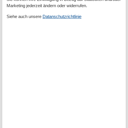
Verdunklungsvorhänge, Kleiderschrank
Marketing jederzeit ändern oder widerrufen.
Doppelbett (Offenes Fußteil)
Siehe auch unsere
Datanschutzrichtlinie
Gesamte Ausstattung
Aktivitäten
Angeln
Bootsverleih
Golf
Joggen
Kajakfahren
Kanusport
Nordic Walking
Radfahren
Schwimmen
Segeln
Sportliche Aktivitäten
Surfen
Trekking
Wandern