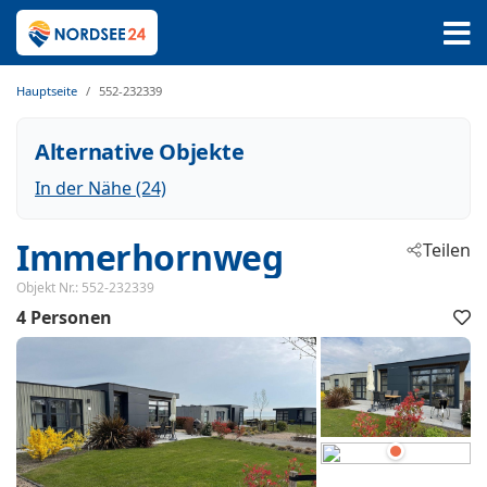
Hauptseite
552-232339
Alternative Objekte
In der Nähe (24)
Immerhornweg
Teilen
 - Enkhuizen
Objekt Nr.:
552-232339
4 Personen
 - 1601DC
F
h