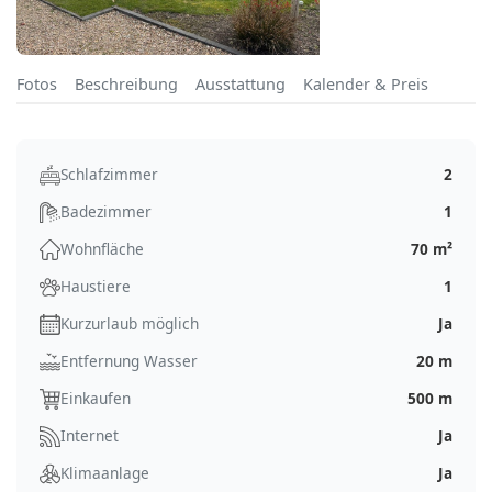
Fotos
Beschreibung
Ausstattung
Kalender & Preis
Schlafzimmer
2
Badezimmer
1
Wohnfläche
70 m²
Haustiere
1
Kurzurlaub möglich
Ja
Entfernung Wasser
20 m
Einkaufen
500 m
Internet
Ja
Klimaanlage
Ja