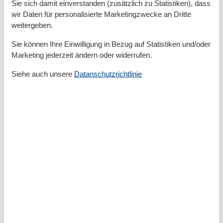
Sie sich damit einverstanden (zusätzlich zu Statistiken), dass
wir Daten für personalisierte Marketingzwecke an Dritte
Aktivitäten
weitergeben.
Golf
Joggen
Sie können Ihre Einwilligung in Bezug auf Statistiken und/oder
Kajakfahren
Marketing jederzeit ändern oder widerrufen.
Kanusport
Nordic Walking
Siehe auch unsere
Datanschutzrichtlinie
Radfahren
Segeln
Sportliche Aktivitäten
Surfen
Tischtennis
Trekking
Wandern
Wasserski
Wassersport
Bad
Anzahl der Duschen
2
Badezimmerfenster
Dusche