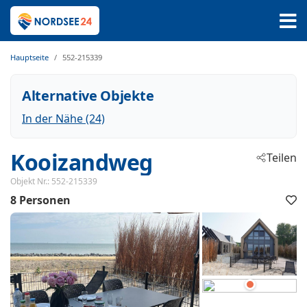
Hauptseite
552-215339
Alternative Objekte
In der Nähe (24)
Kooizandweg
Teilen
 - Enkhuizen
Objekt Nr.:
552-215339
8 Personen
 - 1601LK
F
h