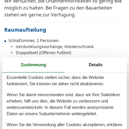
Wir versuchen, die Unannehmlichkeiten so gering wie
möglich zu halten. Bei Fragen zu den Bauarbeiten
stehen wir gerne zur Verfügung.
Raumaufteilung
Schlafzimmer, 2 Personen
Verdunklungsvorhänge, Kleiderschrank
Doppelbett (Offenes Fußteil)
Schlafzimmer, 2 Personen
Zustimmung
Details
Verdunklungsvorhänge, Kleiderschrank
Doppelbett (Offenes Fußteil)
Schlafzimmer, 2 Personen
Essentielle Cookies stellen sicher, dass die Website
Verdunklungsvorhänge, Kleiderschrank
funktioniert, Sie können sie daher nicht deaktivieren.
Doppelbett (Offenes Fußteil)
Wenn Sie damit einverstanden sind, dass wir Ihre Statistiken
Schlafzimmer, 2 Personen
Verdunklungsvorhänge, Kleiderschrank
erheben, hilft uns dies, die Website zu verbessern und
Doppelbett (Offenes Fußteil)
weiterzuentwickeln. In diesem Fall werden anonymisierte
Daten an unsere Subunternehmer weitergeleitet.
Wenn Sie die Verwendung aller Cookies akzeptieren, erklären
Gesamte Ausstattung