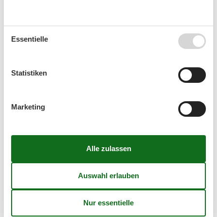
CD-Player
Fernseher
Kaminofen
Sofa
Essentielle
Kalender
Statistiken
Ankunft
Marketing
August 2026
Mo
Di
Mi
Do
Fr
Sa
So
31
1
2
32
3
4
5
6
7
8
9
33
10
11
12
13
14
15
16