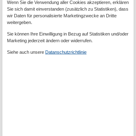
Außenanlage
Wenn Sie die Verwendung aller Cookies akzeptieren, erklären
GARTEN
Sie sich damit einverstanden (zusätzlich zu Statistiken), dass
PKW-Parkplatz
wir Daten für personalisierte Marketingzwecke an Dritte
Sonnenschutz
weitergeben.
Strandkorb am Objekt
Terrasse
Sie können Ihre Einwilligung in Bezug auf Statistiken und/oder
Marketing jederzeit ändern oder widerrufen.
Badezimmer
Siehe auch unsere
Datanschutzrichtlinie
Dusche/WC
Gäste WC
Handtuchwärmer
Haartrockner
Kosmetikspiegel
Basic
Größe
51 m²
Küche
Backofen
Geschirrspülmaschine
Herd (4 Kochfelder)
Kaffeemaschine