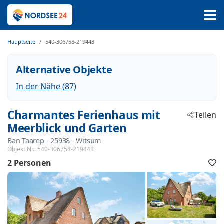
Hauptseite
540-306758-219443
Alternative Objekte
In der Nähe (87)
Charmantes Ferienhaus mit
Teilen
Meerblick und Garten
Ban Taarep
 - 25938
 - Witsum
Objekt Nr.:
540-306758-219443
2 Personen
F
h