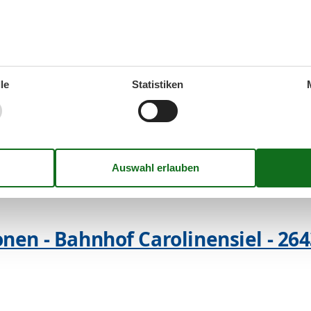
onen - Mellumweg - 26434 - Wang
le
Statistiken
- Elisabethgroden - 26434 - Wang
nen - Bahnhof Carolinensiel - 26