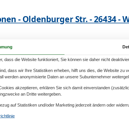
nen - Oldenburger Str. - 26434 -
mmung
Det
nen - Oldenburger Str. - 26434 -
r, dass die Website funktioniert, Sie können sie daher nicht deaktivie
d, dass wir Ihre Statistiken erheben, hilft uns dies, die Website zu 
all werden anonymisierte Daten an unsere Subunternehmer weitergele
nen - Jadestraße - 26434 - Wange
okies akzeptieren, erklären Sie sich damit einverstanden (zusätzlich
tingzwecke an Dritte weitergeben.
Bezug auf Statistiken und/oder Marketing jederzeit ändern oder widerr
chtlinie
 - 26434 - Wangerland