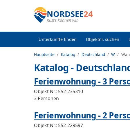
NORDSEE
24
Küste können wir.
Unterkünfte finden
Objektnr. suchen
Hauptseite
Katalog
Deutschland
W
Wan
Katalog - Deutschlan
Ferienwohnung - 3 Pers
Objekt Nr.:
552-235310
3 Personen
Ferienwohnung - 2 Perso
Objekt Nr.:
552-229597