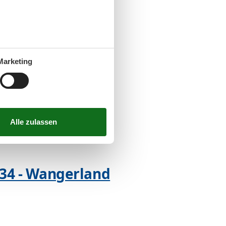
erland
Marketing
erland
434 - Wangerland