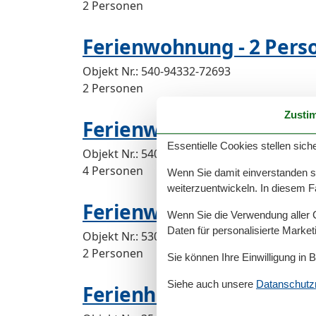
2 Personen
Ferienwohnung - 2 Perso
Objekt Nr.:
540-94332-72693
2 Personen
Zusti
Ferienwohnung - 4 Perso
Essentielle Cookies stellen siche
Objekt Nr.:
540-94331-72692
4 Personen
Wenn Sie damit einverstanden sin
weiterzuentwickeln. In diesem F
Ferienwohnung - 2 Perso
Wenn Sie die Verwendung aller Co
Daten für personalisierte Marke
Objekt Nr.:
530-560610
2 Personen
Sie können Ihre Einwilligung in 
Siehe auch unsere
Datanschutzri
Ferienhaus - 4 Personen