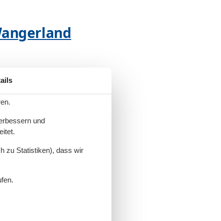
 Wangerland
ails
 Wangerland
ren.
verbessern und
itet.
rland
 zu Statistiken), dass wir
ufen.