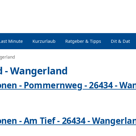
Last Minute
Kurzurlaub
Ratgeber & Tipps
Dit & Dat
gerland
d - Wangerland
onen - Pommernweg - 26434 - Wa
nen - Am Tief - 26434 - Wangerla