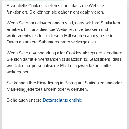
Wandern
Essentielle Cookies stellen sicher, dass die Website
Wassersport
funktioniert, Sie können sie daher nicht deaktivieren.
Wellness
Wenn Sie damit einverstanden sind, dass wir Ihre Statistiken
Bad
erheben, hilft uns dies, die Website zu verbessern und
Anzahl der Duschen
1
weiterzuentwickeln. In diesem Fall werden anonymisierte
Badezimmerfenster
Daten an unsere Subunternehmer weitergeleitet.
Dusche
Handtücher
Wenn Sie die Verwendung aller Cookies akzeptieren, erklären
Haartrockner
Sie sich damit einverstanden (zusätzlich zu Statistiken), dass
Waschbecken
wir Daten für personalisierte Marketingzwecke an Dritte
WC
weitergeben.
Basic
Sie können Ihre Einwilligung in Bezug auf Statistiken und/oder
Anzahl der Stockwerke
5
Marketing jederzeit ändern oder widerrufen.
Kinder willkommen
Nichtraucher
Siehe auch unsere
Datanschutzrichtlinie
Quadratmeter
56 m²
Zimmer
2
Draußen
Gartenmöbel