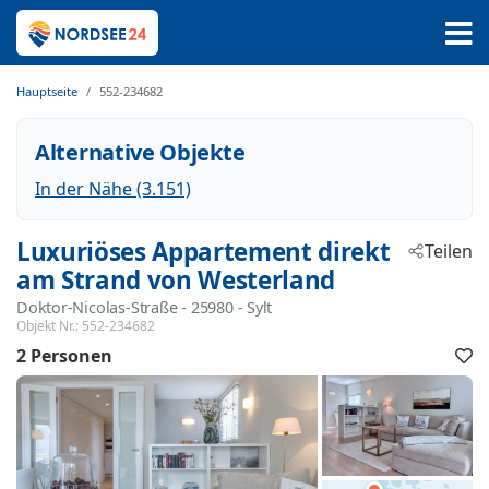
Hauptseite
552-234682
Alternative Objekte
In der Nähe (3.151)
Luxuriöses Appartement direkt
Teilen
am Strand von Westerland
Doktor-Nicolas-Straße
 - 25980
 - Sylt
Objekt Nr.:
552-234682
2 Personen
F
h