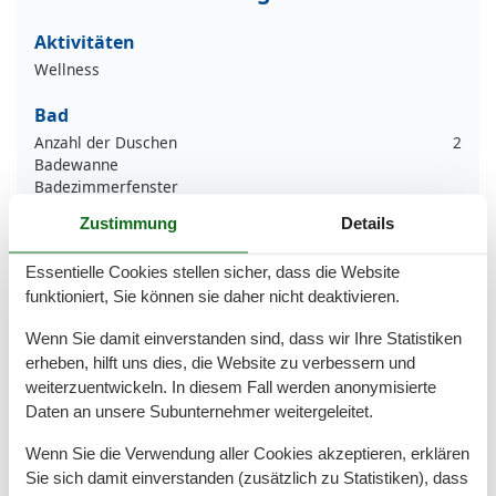
Aktivitäten
Wellness
Bad
Anzahl der Duschen
2
Badewanne
Badezimmerfenster
Dusche
Zustimmung
Details
Handtücher
Haartrockner
Essentielle Cookies stellen sicher, dass die Website
WC
funktioniert, Sie können sie daher nicht deaktivieren.
Wäschetrockner
Wenn Sie damit einverstanden sind, dass wir Ihre Statistiken
Basic
erheben, hilft uns dies, die Website zu verbessern und
Anzahl der Stockwerke
1
weiterzuentwickeln. In diesem Fall werden anonymisierte
Kinder willkommen
Daten an unsere Subunternehmer weitergeleitet.
Nichtraucher
Quadratmeter
93 m²
Wenn Sie die Verwendung aller Cookies akzeptieren, erklären
Zimmer
3
Sie sich damit einverstanden (zusätzlich zu Statistiken), dass