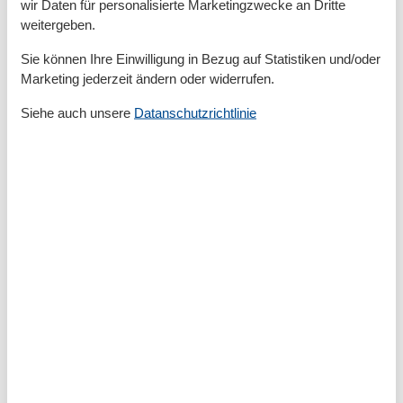
wir Daten für personalisierte Marketingzwecke an Dritte
Draußen
weitergeben.
Anzahl der Parkplätze
1
Barbeque
Sie können Ihre Einwilligung in Bezug auf Statistiken und/oder
Garten
Marketing jederzeit ändern oder widerrufen.
Gartenmöbel
Privater P-Platz
Siehe auch unsere
Datanschutzrichtlinie
Sonnenschirm
Terrasse
Entfernung
Entfernung Einkauf
1 km
FlughafenEntfernung
2000 km
MeerEntfernung
300 m
StadtEntfernung
1 km
Strandentfernung
300 m
Küche
Backofen
Espressomaschine
Gefrierfach
Kaffeemaschine
Küche