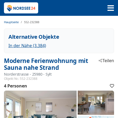
Hauptseite
552-232388
Alternative Objekte
In der Nähe (3.384)
Moderne Ferienwohnung mit
Teilen
Sauna nahe Strand
Norderstrasse
 - 25980
 - Sylt
Objekt Nr.:
552-232388
4 Personen
F
h