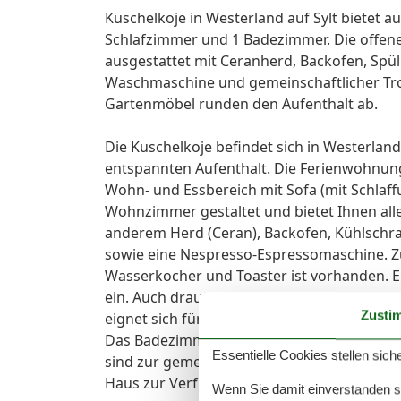
Kuschelkoje in Westerland auf Sylt bietet a
Schlafzimmer und 1 Badezimmer. Die offen
ausgestattet mit Ceranherd, Backofen, Spü
Waschmaschine und gemeinschaftlicher Troc
Gartenmöbel runden den Aufenthalt ab.
Die Kuschelkoje befindet sich in Westerlan
entspannten Aufenthalt. Die Ferienwohnung 
Wohn- und Essbereich mit Sofa (mit Schlaff
Wohnzimmer gestaltet und bietet Ihnen alle
anderem Herd (Ceran), Backofen, Kühlschra
sowie eine Nespresso-Espressomaschine. Zu
Wasserkocher und Toaster ist vorhanden. E
ein. Auch draußen lässt es sich entspannen
Zusti
eignet sich für ruhige Momente im Freien. 
Das Badezimmer verfügt über eine Dusche,
Essentielle Cookies stellen siche
sind zur gemeinschaftlichen Nutzung (gege
Haus zur Verfügung.
Wenn Sie damit einverstanden sin