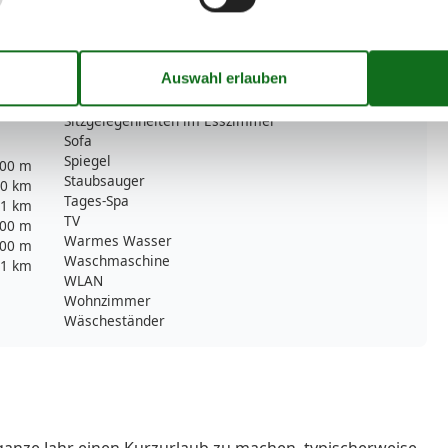
Kultur
2
Luxus
Mülleimer
Rauchmelder
1
Schlafsofas
1
Schminkspiegel
Sitzgelegenheiten im Esszimmer
Sofa
Spiegel
00 m
Staubsauger
0 km
Tages-Spa
1 km
TV
00 m
Warmes Wasser
00 m
Waschmaschine
1 km
WLAN
Wohnzimmer
Wäscheständer
ganze Jahr einen Kurzurlaub zu machen, typischerweise