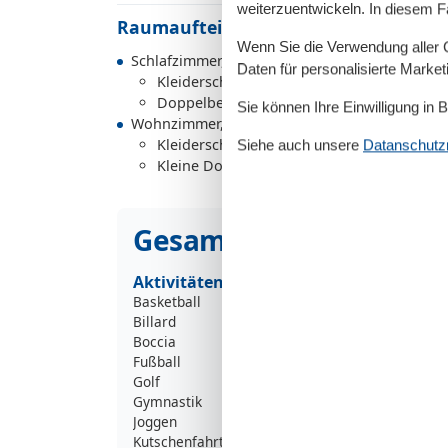
weiterzuentwickeln. In diesem F
Raumaufteilung
Wenn Sie die Verwendung aller Co
Schlafzimmer, 2 Personen
Daten für personalisierte Marke
Kleiderschrank
Doppelbett
Sie können Ihre Einwilligung in 
Wohnzimmer, 2 Personen
Kleiderschrank
Siehe auch unsere
Datanschutzri
Kleine Doppelcouch
Gesamte Ausstattung
Aktivitäten
Basketball
Billard
Boccia
Fußball
Golf
Gymnastik
Joggen
Kutschenfahrten