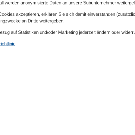
all werden anonymisierte Daten an unsere Subunternehmer weitergele
okies akzeptieren, erklären Sie sich damit einverstanden (zusätzlich
tingzwecke an Dritte weitergeben.
Bezug auf Statistiken und/oder Marketing jederzeit ändern oder widerr
chtlinie
Küche
Backofen
Espressomaschine
Gefrierfach
Kaffeemaschine
Kochutensilien
Küche
Kühlschrank
Spülmaschine