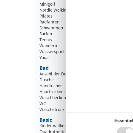
Minigolf
Nordic Walking
Pilates
Radfahren
Schwimmen
Surfen
Tennis
Wandern
Wassersport
Yoga
Bad
Anzahl der Duschen
Dusche
Handtücher
Haartrockner
Waschbecken
WC
Wäschetrockner
Basic
Essentiel
Kinder willkommen
Quadratmeter