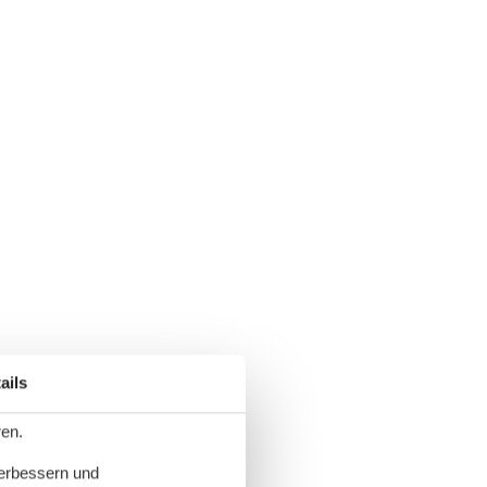
ails
ren.
verbessern und