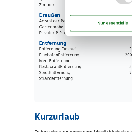
Zimmer
Draußen
Anzahl der Parkplätze
Gartenmöbel
Privater P-Platz
Entfernung
Entfernung Einkauf
3
FlughafenEntfernung
200
MeerEntfernung
RestaurantEntfernung
5
StadtEntfernung
7
Strandentfernung
Kurzurlaub
Es besteht eine begrenzte Möglichkeit das 