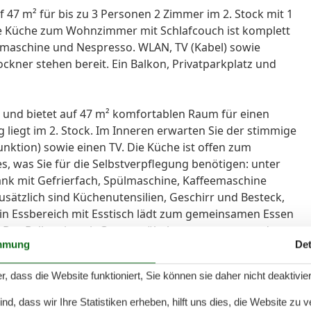
uf 47 m² für bis zu 3 Personen 2 Zimmer im 2. Stock mit 1
e Küche zum Wohnzimmer mit Schlafcouch ist komplett
lmaschine und Nespresso. WLAN, TV (Kabel) sowie
kner stehen bereit. Ein Balkon, Privatparkplatz und
d und bietet auf 47 m² komfortablen Raum für einen
liegt im 2. Stock. Im Inneren erwarten Sie der stimmige
unktion) sowie einen TV. Die Küche ist offen zum
s, was Sie für die Selbstverpflegung benötigen: unter
nk mit Gefrierfach, Spülmaschine, Kaffeemaschine
sätzlich sind Küchenutensilien, Geschirr und Besteck,
in Essbereich mit Esstisch lädt zum gemeinsamen Essen
: Der Balkon ist mit Gartenmöbeln ausgestattet und
mmung
Det
Das Schlafzimmer ist ausgestattet mit einem Doppelbett.
 WC und Fön. Eine Waschmaschine und ein Trockner
r, dass die Website funktioniert, Sie können sie daher nicht deaktivie
n Gebühr) vorhanden. Ein PKW Stellplatz steht Ihnen am
d, dass wir Ihre Statistiken erheben, hilft uns dies, die Website zu 