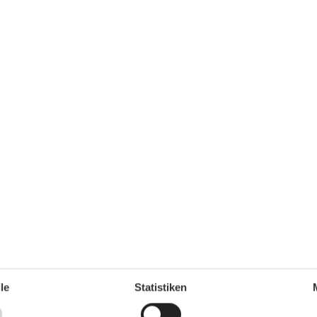
Teller
Toaster
Wasserkocher
Unterkunft
Anrichte
Anzahl der Fernseher
1
Balkon
Betten
3
Bettwäsche
Bügeleisen
Doppelbetten
1
1
Einkaufen
Esstisch
Familie
Feueralarm
Ganzkörperspiegel
Heizung
Herd
Internet
le
Statistiken
Jalousie
Kleiderschrank
47 m²