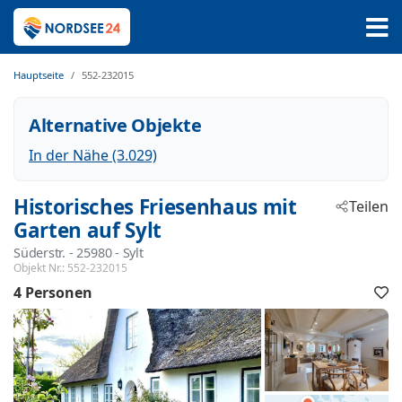
Hauptseite
552-232015
Alternative Objekte
In der Nähe (3.029)
Historisches Friesenhaus mit
Teilen
Garten auf Sylt
Süderstr.
 - 25980
 - Sylt
Objekt Nr.:
552-232015
4 Personen
F
h