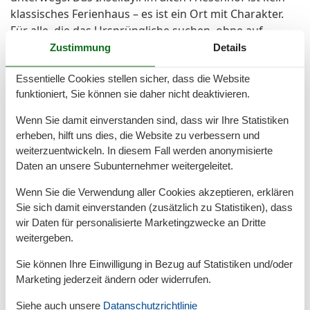
klassisches Ferienhaus – es ist ein Ort mit Charakter.
Für alle, die das Ursprüngliche suchen, ohne auf
Komfort zu verzichten, und die Wert auf eine
Zustimmung
Details
stimmige, hochwertige Atmosphäre legen.
Essentielle Cookies stellen sicher, dass die Website
funktioniert, Sie können sie daher nicht deaktivieren.
Raumaufteilung
Wenn Sie damit einverstanden sind, dass wir Ihre Statistiken
Schlafzimmer, 2 Personen
erheben, hilft uns dies, die Website zu verbessern und
Verdunklungsvorhänge, Kleiderschrank
weiterzuentwickeln. In diesem Fall werden anonymisierte
Doppelbett (Offenes Fußteil)
Daten an unsere Subunternehmer weitergeleitet.
Schlafzimmer, 2 Personen
Verdunklungsvorhänge, Kleiderschrank
Wenn Sie die Verwendung aller Cookies akzeptieren, erklären
Kleines Doppelbett
Sie sich damit einverstanden (zusätzlich zu Statistiken), dass
wir Daten für personalisierte Marketingzwecke an Dritte
weitergeben.
Gesamte Ausstattung
Sie können Ihre Einwilligung in Bezug auf Statistiken und/oder
Marketing jederzeit ändern oder widerrufen.
Aktivitäten
Golf
Siehe auch unsere
Datanschutzrichtlinie