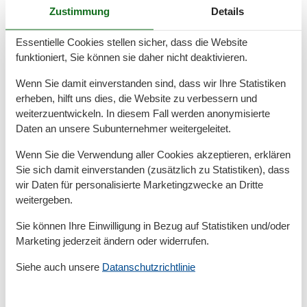
Waschbecken
Zustimmung
Details
WC
Whirlpool
Essentielle Cookies stellen sicher, dass die Website
Wäschetrockner
funktioniert, Sie können sie daher nicht deaktivieren.
Basic
Wenn Sie damit einverstanden sind, dass wir Ihre Statistiken
Anzahl der Stockwerke
2
erheben, hilft uns dies, die Website zu verbessern und
JahrRenovierung
2024
weiterzuentwickeln. In diesem Fall werden anonymisierte
Kinder willkommen
Daten an unsere Subunternehmer weitergeleitet.
Nichtraucher
Quadratmeter
43 m²
Wenn Sie die Verwendung aller Cookies akzeptieren, erklären
Zimmer
3
Sie sich damit einverstanden (zusätzlich zu Statistiken), dass
Draußen
wir Daten für personalisierte Marketingzwecke an Dritte
weitergeben.
Gartenmöbel
Sie können Ihre Einwilligung in Bezug auf Statistiken und/oder
Küche
Marketing jederzeit ändern oder widerrufen.
Backofen
Gefrierfach
Siehe auch unsere
Datanschutzrichtlinie
Kaffeemaschine
Kochutensilien
Küche