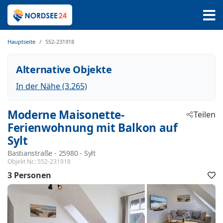
Hauptseite
552-231918
Alternative Objekte
In der Nähe (3.265)
Moderne Maisonette-
Teilen
Ferienwohnung mit Balkon auf
Sylt
Bastianstraße
 - 25980
 - Sylt
Objekt Nr.:
552-231918
3 Personen
F
h