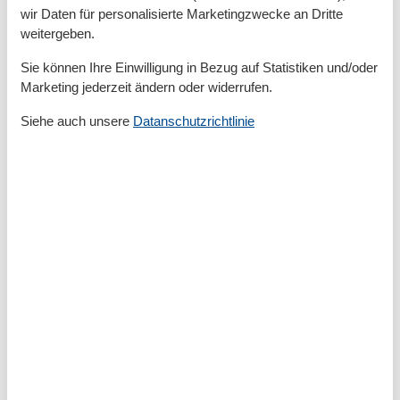
Raumaufteilung
wir Daten für personalisierte Marketingzwecke an Dritte
weitergeben.
Schlafzimmer, 2 Personen
Verdunklungsvorhänge, Kleiderschrank
Sie können Ihre Einwilligung in Bezug auf Statistiken und/oder
Doppel-Boxspringbett (Offenes Fußteil)
Marketing jederzeit ändern oder widerrufen.
Schlafzimmer, 1 Person
Verdunklungsvorhänge, Kleiderschrank
Siehe auch unsere
Datanschutzrichtlinie
Einzelbett (Offenes Fußteil)
Gesamte Ausstattung
Aktivitäten
Golf
Joggen
Nordic Walking
Radfahren
Schwimmen
Surfen
Wandern