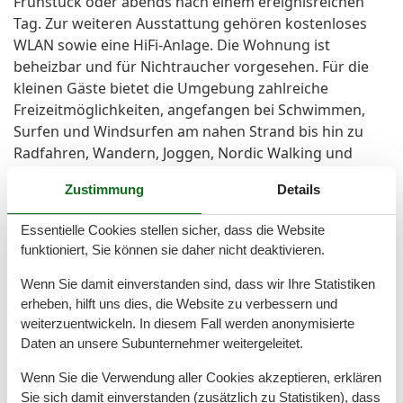
Frühstück oder abends nach einem ereignisreichen
Tag. Zur weiteren Ausstattung gehören kostenloses
WLAN sowie eine HiFi-Anlage. Die Wohnung ist
beheizbar und für Nichtraucher vorgesehen. Für die
kleinen Gäste bietet die Umgebung zahlreiche
Freizeitmöglichkeiten, angefangen bei Schwimmen,
Surfen und Windsurfen am nahen Strand bis hin zu
Radfahren, Wandern, Joggen, Nordic Walking und
einem nahegelegenen Zoo. Golfliebhaber können den
Zustimmung
Details
nächstgelegenen Golfplatz innerhalb weniger Minuten
(ca. 2,9 km) erreichen. Auch für kulturelle Angebote
Essentielle Cookies stellen sicher, dass die Website
wie Kino und Bücherei ist gesorgt. Die Kombination
funktioniert, Sie können sie daher nicht deaktivieren.
aus optimaler Lage, vollständiger Ausstattung und
kinderfreundlicher Atmosphäre schafft den passenden
Wenn Sie damit einverstanden sind, dass wir Ihre Statistiken
Rahmen für gelungene Ferientage auf Sylt. Sichern Sie
erheben, hilft uns dies, die Website zu verbessern und
weiterzuentwickeln. In diesem Fall werden anonymisierte
sich Ihren Aufenthalt in der Haus Frida-Sophie Fewo
Daten an unsere Subunternehmer weitergeleitet.
OG für einen komfortablen und entspannten Urlaub
an der Nordsee.
Wenn Sie die Verwendung aller Cookies akzeptieren, erklären
Sie sich damit einverstanden (zusätzlich zu Statistiken), dass