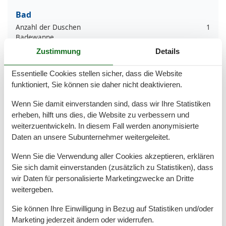
Bad
Anzahl der Duschen
1
Badewanne
Dusche
Zustimmung
Details
Handtücher
Haartrockner
Essentielle Cookies stellen sicher, dass die Website
Waschbecken
funktioniert, Sie können sie daher nicht deaktivieren.
WC
Wäschetrockner
Wenn Sie damit einverstanden sind, dass wir Ihre Statistiken
erheben, hilft uns dies, die Website zu verbessern und
Basic
weiterzuentwickeln. In diesem Fall werden anonymisierte
JahrRenovierung
2025
Daten an unsere Subunternehmer weitergeleitet.
Kinder willkommen
Nichtraucher
Wenn Sie die Verwendung aller Cookies akzeptieren, erklären
Quadratmeter
92 m²
Sie sich damit einverstanden (zusätzlich zu Statistiken), dass
Zimmer
3
wir Daten für personalisierte Marketingzwecke an Dritte
weitergeben.
Draußen
Anzahl der Parkplätze
1
Sie können Ihre Einwilligung in Bezug auf Statistiken und/oder
Barbeque
Marketing jederzeit ändern oder widerrufen.
Gartenmöbel