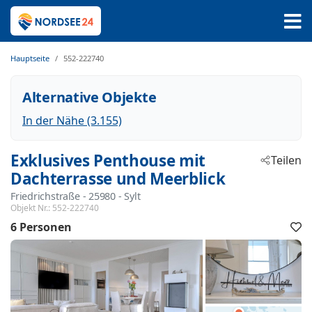
Hauptseite
552-222740
Alternative Objekte
In der Nähe (3.155)
Exklusives Penthouse mit
Teilen
Dachterrasse und Meerblick
Friedrichstraße
 - 25980
 - Sylt
Objekt Nr.:
552-222740
6 Personen
F
h