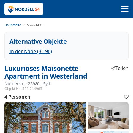
Hauptseite
552-214965
Alternative Objekte
In der Nähe (3.196)
Luxuriöses Maisonette-
Teilen
Apartment in Westerland
Norderstr.
 - 25980
 - Sylt
Objekt Nr.:
552-214965
4 Personen
F
h