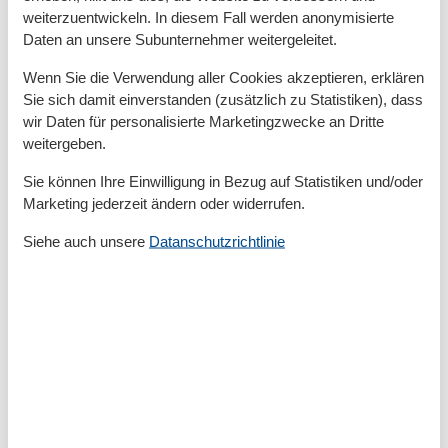
Verdunklungsvorhänge, Kleiderschrank
weiterzuentwickeln. In diesem Fall werden anonymisierte
Kingsize-Boxspringbett
Daten an unsere Subunternehmer weitergeleitet.
Wenn Sie die Verwendung aller Cookies akzeptieren, erklären
Sie sich damit einverstanden (zusätzlich zu Statistiken), dass
Gesamte Ausstattung
wir Daten für personalisierte Marketingzwecke an Dritte
weitergeben.
Aktivitäten
Fitnesstraining
Sie können Ihre Einwilligung in Bezug auf Statistiken und/oder
Fußball
Marketing jederzeit ändern oder widerrufen.
Joggen
Mountainbiking
Siehe auch unsere
Datanschutzrichtlinie
Nordic Walking
Schwimmen
Sportliche Aktivitäten
Surfen
Wandern
Wassersport
Wellness
Bad
Anzahl der Duschen
1