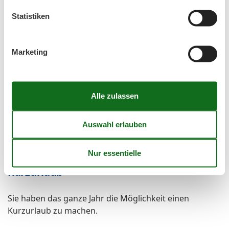
Luxus
Mülleimer
Statistiken
Möglichkeit zur Raumverdunkelung
Rauchmelder
Sessel
Marketing
Sitzgelegenheiten im Esszimmer
Sofa
Spiegel
Tages-Spa
TV
Warmes Wasser
WLAN
Wohnzimmer
Zimmerservice
Kurzurlaub
Sie haben das ganze Jahr die Möglichkeit einen
Kurzurlaub zu machen.