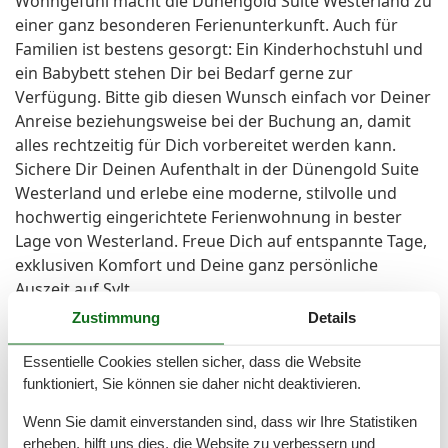
Wohngefühl macht die Dünengold Suite Westerland zu
einer ganz besonderen Ferienunterkunft. Auch für
Familien ist bestens gesorgt: Ein Kinderhochstuhl und
ein Babybett stehen Dir bei Bedarf gerne zur
Verfügung. Bitte gib diesen Wunsch einfach vor Deiner
Anreise beziehungsweise bei der Buchung an, damit
alles rechtzeitig für Dich vorbereitet werden kann.
Sichere Dir Deinen Aufenthalt in der Dünengold Suite
Westerland und erlebe eine moderne, stilvolle und
hochwertig eingerichtete Ferienwohnung in bester
Lage von Westerland. Freue Dich auf entspannte Tage,
exklusiven Komfort und Deine ganz persönliche
Auszeit auf Sylt.
Zustimmung
Details
Raumaufteilung
Essentielle Cookies stellen sicher, dass die Website
Schlafzimmer, 2 Personen
funktioniert, Sie können sie daher nicht deaktivieren.
Verdunklungsvorhänge, Kleiderschrank
Kingsize-Boxspringbett
Wenn Sie damit einverstanden sind, dass wir Ihre Statistiken
Schlafzimmer, 2 Personen
erheben, hilft uns dies, die Website zu verbessern und