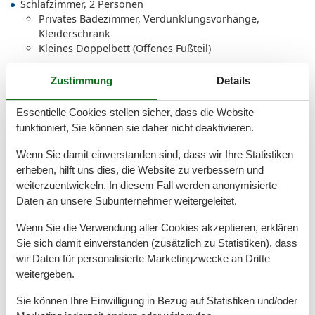
Schlafzimmer, 2 Personen
Privates Badezimmer, Verdunklungsvorhänge,
Kleiderschrank
Kleines Doppelbett (Offenes Fußteil)
Zustimmung
Details
Gesamte Ausstattung
Essentielle Cookies stellen sicher, dass die Website
funktioniert, Sie können sie daher nicht deaktivieren.
Aktivitäten
Wellness
Wenn Sie damit einverstanden sind, dass wir Ihre Statistiken
erheben, hilft uns dies, die Website zu verbessern und
Bad
weiterzuentwickeln. In diesem Fall werden anonymisierte
Anzahl der Duschen
1
Daten an unsere Subunternehmer weitergeleitet.
Dusche
Gäste-WCs
1
Wenn Sie die Verwendung aller Cookies akzeptieren, erklären
Handtücher
Sie sich damit einverstanden (zusätzlich zu Statistiken), dass
Haartrockner
wir Daten für personalisierte Marketingzwecke an Dritte
Waschbecken
weitergeben.
WC
Wäschetrockner
Sie können Ihre Einwilligung in Bezug auf Statistiken und/oder