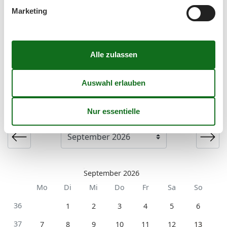
Marketing
Kurzurlaub
Es besteht eine begrenzte Möglichkeit das ganze Jahr
einen Kurzurlaub zu machen, typischerweise
außerhalb der Hochsaison.
Kalender
Ankunft
September 2026
Mo
Di
Mi
Do
Fr
Sa
So
36
1
2
3
4
5
6
37
7
8
9
10
11
12
13