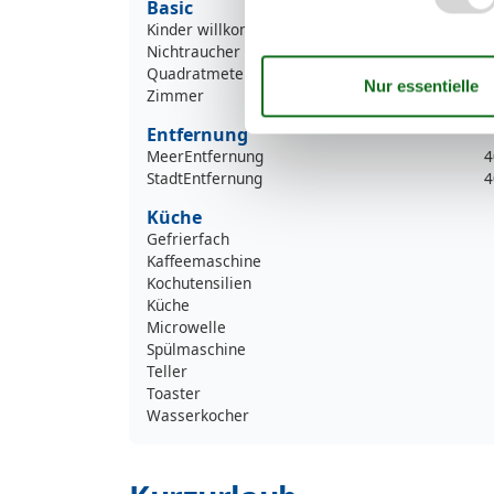
Basic
Kinder willkommen
Nichtraucher
Quadratmeter
Zimmer
Entfernung
MeerEntfernung
4
StadtEntfernung
4
Küche
Gefrierfach
Kaffeemaschine
Kochutensilien
Küche
Microwelle
Spülmaschine
Teller
Toaster
Wasserkocher