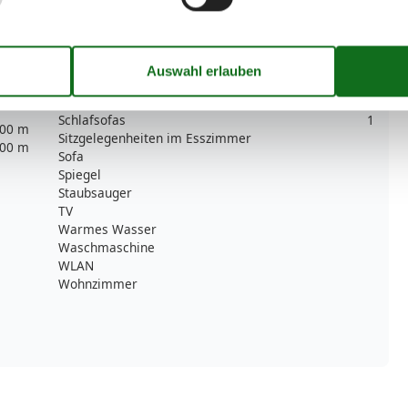
Jalousie
Kleiderschrank
Lounge-Sitzgelegenheiten
54 m²
Möglichkeit zur Raumverdunkelung
2
Radio
Sauna
Schlafsofas
1
00 m
Sitzgelegenheiten im Esszimmer
00 m
Sofa
Spiegel
Staubsauger
TV
Warmes Wasser
Waschmaschine
WLAN
Wohnzimmer