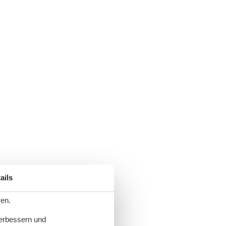
ails
ren.
verbessern und