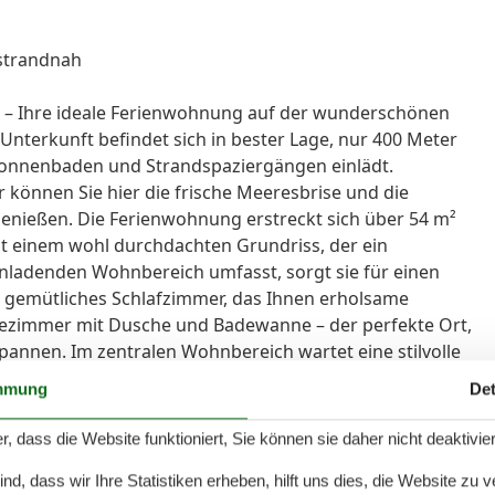
strandnah
 – Ihre ideale Ferienwohnung auf der wunderschönen
Unterkunft befindet sich in bester Lage, nur 400 Meter
Sonnenbaden und Strandspaziergängen einlädt.
 können Sie hier die frische Meeresbrise und die
enießen. Die Ferienwohnung erstreckt sich über 54 m²
Mit einem wohl durchdachten Grundriss, der ein
nladenden Wohnbereich umfasst, sorgt sie für einen
n gemütliches Schlafzimmer, das Ihnen erholsame
dezimmer mit Dusche und Badewanne – der perfekte Ort,
annen. Im zentralen Wohnbereich wartet eine stilvolle
 Ihren Liebsten entspannen können. Der integrierte
mmung
Det
n, während die gut ausgestattete, geschlossene Küche
eräten wie Herd, Spülmaschine, Mikrowelle und
r, dass die Website funktioniert, Sie können sie daher nicht deaktivie
nutensilien können Sie Ihre Lieblingsgerichte ganz
d, dass wir Ihre Statistiken erheben, hilft uns dies, die Website zu 
hlight der Ferienwohnung ist der Balkon, der Ihnen einen