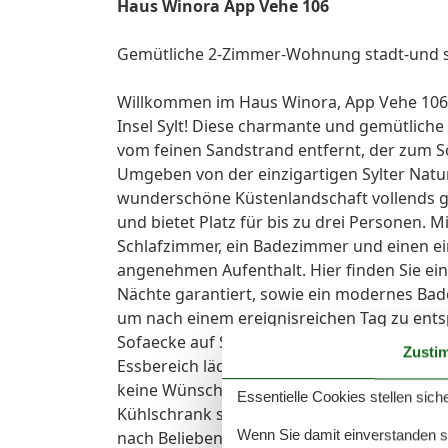
Haus Winora App Vehe 106
Gemütliche 2-Zimmer-Wohnung stadt-und 
Willkommen im Haus Winora, App Vehe 106
Insel Sylt! Diese charmante und gemütliche 
vom feinen Sandstrand entfernt, der zum 
Umgeben von der einzigartigen Sylter Natur
wunderschöne Küstenlandschaft vollends g
und bietet Platz für bis zu drei Personen. 
Schlafzimmer, ein Badezimmer und einen ei
angenehmen Aufenthalt. Hier finden Sie ei
Nächte garantiert, sowie ein modernes Ba
um nach einem ereignisreichen Tag zu entsp
Sofaecke auf Sie, in der Sie gemeinsam mit
Zusti
Essbereich lädt zum gemeinsamen Essen ei
keine Wünsche offenlässt. Mit modernen G
Essentielle Cookies stellen siche
Kühlschrank sowie allen notwendigen Küche
Wenn Sie damit einverstanden sin
nach Belieben zubereiten. Ein weiteres Hig