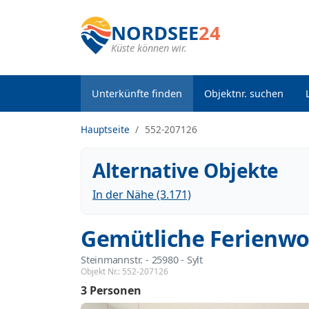
NORDSEE
24
Küste können wir.
Unterkünfte finden
Objektnr. suchen
Hauptseite
552-207126
Alternative Objekte
In der Nähe (3.171)
Gemütliche Ferienwo
Steinmannstr.
 - 25980
 - Sylt
Objekt Nr.:
552-207126
3 Personen