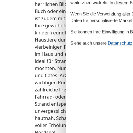
weiterzuentwickeln. In diesem F
herrlichen Blick auf die Umgebung bietet. 
Buch oder einem Glas Wein verbringen und 
Wenn Sie die Verwendung aller Co
ist zudem mit WLAN und einem Fernseher au
Daten für personalisierte Marke
Ihre gewohnte Unterhaltung verzichten müs
Sie können Ihre Einwilligung in 
kinderfreundliche Ausrichtung der Unterkun
Haustiere dürfen nach vorheriger Absprach
Siehe auch unsere
Datanschutzri
vierbeinigen Familienmitglieder wie zu Hau
im Haus und eine gemeinschaftliche Waschm
ideal für Strandliebhaber, sondern auch für
möchten. Nur 400 Meter entfernt finden Sie
und Cafés. Ärzte, Geldautomaten und Supermä
wichtigen Punkte für Ihren Aufenthalt in di
zahlreiche Freizeitmöglichkeiten, vom Wa
Fahrrad- oder Reitausflügen. Ob Sie die b
Strand entspannen möchten – hier wird fü
unvergessliche Tage im Haus Winora, App Ve
hautnah. Schaffen Sie sich Erinnerungen, di
voller Erholung und Abenteuer. Zögern Sie 
Nordsee!