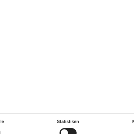
Unterkunft
1
Balkon
Betten
3
Doppelbetten
1
Esstisch
Heizung
le
Statistiken
Herd
Internet