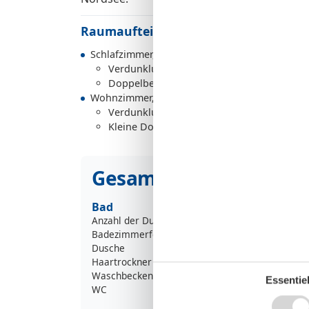
Raumaufteilung
Schlafzimmer, 2 Personen
Verdunklungsvorhänge, Kleiderschrank
Doppelbett
Wohnzimmer, 2 Personen
Verdunklungsvorhänge
Kleine Doppelcouch
Gesamte Ausstattung
Bad
Anzahl der Duschen
Badezimmerfenster
Dusche
Haartrockner
Waschbecken
Essentiel
WC