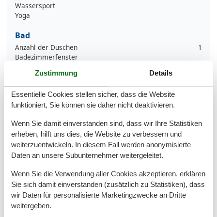
Wassersport
Yoga
Bad
Anzahl der Duschen
1
Badezimmerfenster
Dusche
Zustimmung
Details
Handtücher
Haartrockner
Essentielle Cookies stellen sicher, dass die Website
Waschbecken
funktioniert, Sie können sie daher nicht deaktivieren.
WC
Wenn Sie damit einverstanden sind, dass wir Ihre Statistiken
Basic
erheben, hilft uns dies, die Website zu verbessern und
Anzahl der Stockwerke
1
weiterzuentwickeln. In diesem Fall werden anonymisierte
Kinder willkommen
Daten an unsere Subunternehmer weitergeleitet.
Nichtraucher
Quadratmeter
51 m²
Wenn Sie die Verwendung aller Cookies akzeptieren, erklären
Zimmer
2
Sie sich damit einverstanden (zusätzlich zu Statistiken), dass
wir Daten für personalisierte Marketingzwecke an Dritte
Draußen
weitergeben.
Anzahl der Parkplätze
1