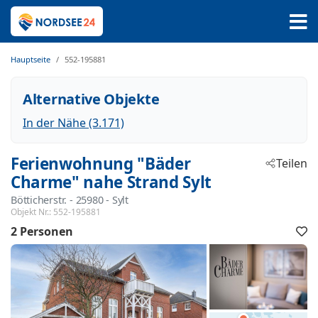
Hauptseite
552-195881
Alternative Objekte
In der Nähe (3.171)
Ferienwohnung "Bäder
Teilen
Charme" nahe Strand Sylt
Bötticherstr.
 - 25980
 - Sylt
Objekt Nr.:
552-195881
2 Personen
F
h