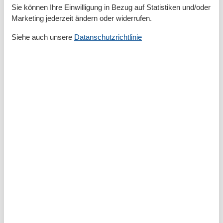
Gartenmöbel
Sie können Ihre Einwilligung in Bezug auf Statistiken und/oder
Privater P-Platz
Marketing jederzeit ändern oder widerrufen.
Entfernung
Siehe auch unsere
Datanschutzrichtlinie
Entfernung Einkauf
400 m
FlughafenEntfernung
2700 km
MeerEntfernung
250 m
Strandentfernung
250 m
Küche
Backofen
Espressomaschine
Kaffeemaschine
Kochutensilien
Küche
Kühlschrank
Microwelle
Spülmaschine
Teller
Toaster
Wasserkocher