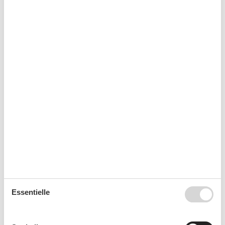
Sofa
Spiegel
Staubsauger
Tages-Spa
TV
Warmes Wasser
WLAN
Wohnzimmer
Wäscheständer
Kurzurlaub
Es besteht eine begrenzte Möglichkeit das ganze Jahr
einen Kurzurlaub zu machen, typischerweise
außerhalb der Hochsaison.
Essentielle
Kalender
Ankunft