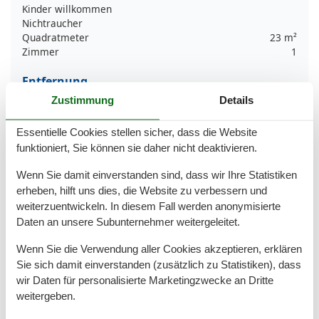
Kinder willkommen
Nichtraucher
Quadratmeter
23 m²
Zimmer
1
Entfernung
MeerEntfernung
200 m
Zustimmung
Details
Strandentfernung
200 m
Essentielle Cookies stellen sicher, dass die Website
Küche
funktioniert, Sie können sie daher nicht deaktivieren.
Gefrierfach
Kaffeemaschine
Wenn Sie damit einverstanden sind, dass wir Ihre Statistiken
Kochutensilien
erheben, hilft uns dies, die Website zu verbessern und
Küche
weiterzuentwickeln. In diesem Fall werden anonymisierte
Kühlschrank
Daten an unsere Subunternehmer weitergeleitet.
Microwelle
Teller
Wenn Sie die Verwendung aller Cookies akzeptieren, erklären
Toaster
Sie sich damit einverstanden (zusätzlich zu Statistiken), dass
Wasserkocher
wir Daten für personalisierte Marketingzwecke an Dritte
weitergeben.
Unterkunft