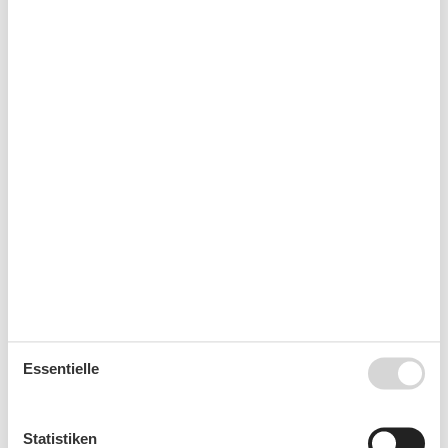
September 2026
Mo
Di
Mi
Do
Fr
Sa
So
36
1
2
3
4
5
6
37
7
8
9
10
11
12
13
38
14
15
16
17
18
19
20
39
21
22
23
24
25
26
27
40
28
29
30
41
Oktober 2026
Essentielle
Mo
Di
Mi
Do
Fr
Sa
So
40
1
2
3
4
Statistiken