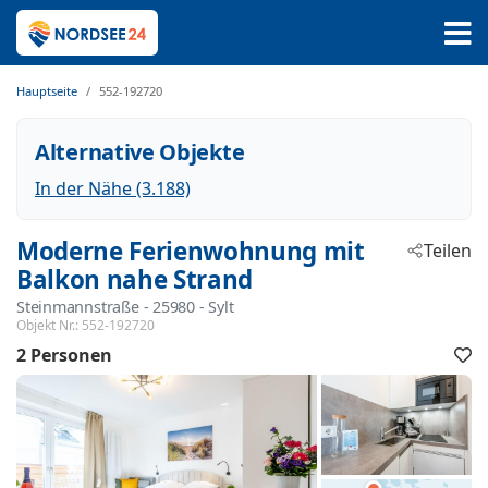
Hauptseite
552-192720
Alternative Objekte
In der Nähe (3.188)
Moderne Ferienwohnung mit
Teilen
Balkon nahe Strand
Steinmannstraße
 - 25980
 - Sylt
Objekt Nr.:
552-192720
2 Personen
F
h