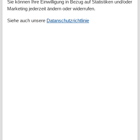
Anzahl der Fernseher
1
Sie können Ihre Einwilligung in Bezug auf Statistiken und/oder
Balkon
Marketing jederzeit ändern oder widerrufen.
Betten
2
Bettwäsche
Siehe auch unsere
Datanschutzrichtlinie
Bügelbrett
Bügeleisen
Digitales Fernsehen
Erstausstattung
Esstisch
Ganzkörperspiegel
Heizung
Herd
Internet
Jalousie
Kleiderschrank
Mülleimer
Möglichkeit zur Raumverdunkelung
Radio
Rauchmelder
Sessel
Sitzgelegenheiten im Esszimmer
Spiegel
Staubsauger