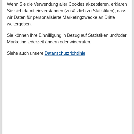
Privater P-Platz
Wenn Sie die Verwendung aller Cookies akzeptieren, erklären
Terrasse
Sie sich damit einverstanden (zusätzlich zu Statistiken), dass
wir Daten für personalisierte Marketingzwecke an Dritte
Entfernung
weitergeben.
Entfernung Einkauf
2,3 km
FlughafenEntfernung
6000 km
Sie können Ihre Einwilligung in Bezug auf Statistiken und/oder
MeerEntfernung
350 m
Marketing jederzeit ändern oder widerrufen.
RestaurantEntfernung
350 m
StadtEntfernung
4,6 km
Siehe auch unsere
Datanschutzrichtlinie
Strandentfernung
350 m
Küche
Backofen
Espressomaschine
Gefrierfach
Kaffeemaschine
Kochutensilien
Küche
Kühlschrank
Microwelle
Spülmaschine
Teller