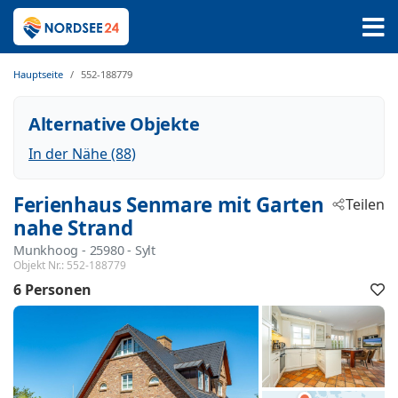
Hauptseite
552-188779
Alternative Objekte
In der Nähe (88)
Ferienhaus Senmare mit Garten
Teilen
nahe Strand
Munkhoog
 - 25980
 - Sylt
Objekt Nr.:
552-188779
6 Personen
F
h