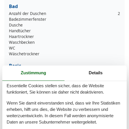
Bad
Anzahl der Duschen
2
Badezimmerfenster
Dusche
Handtücher
Haartrockner
Waschbecken
WC
Wäschetrockner
Basic
Anzahl der Stockwerke
3
Zustimmung
Details
Kinder willkommen
Nichtraucher
Essentielle Cookies stellen sicher, dass die Website
Quadratmeter
90 m²
funktioniert, Sie können sie daher nicht deaktivieren.
Zimmer
4
Wenn Sie damit einverstanden sind, dass wir Ihre Statistiken
Draußen
erheben, hilft uns dies, die Website zu verbessern und
Anzahl der Parkplätze
1
weiterzuentwickeln. In diesem Fall werden anonymisierte
Garten
Daten an unsere Subunternehmer weitergeleitet.
Gartenmöbel