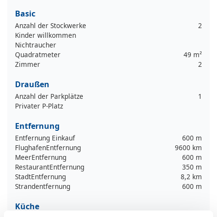
Basic
Anzahl der Stockwerke
2
Kinder willkommen
Nichtraucher
Quadratmeter
49 m²
Zimmer
2
Draußen
Anzahl der Parkplätze
1
Privater P-Platz
Entfernung
Entfernung Einkauf
600 m
FlughafenEntfernung
9600 km
MeerEntfernung
600 m
RestaurantEntfernung
350 m
StadtEntfernung
8,2 km
Strandentfernung
600 m
Küche