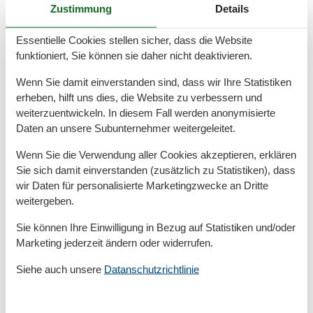
Espressomaschine
Zustimmung
Details
Gefrierfach
Kaffeemaschine
Essentielle Cookies stellen sicher, dass die Website
Kochutensilien
funktioniert, Sie können sie daher nicht deaktivieren.
Küche
Kühlschrank
Wenn Sie damit einverstanden sind, dass wir Ihre Statistiken
Microwelle
erheben, hilft uns dies, die Website zu verbessern und
Spülmaschine
weiterzuentwickeln. In diesem Fall werden anonymisierte
Teller
Toaster
Daten an unsere Subunternehmer weitergeleitet.
Wasserkocher
Wenn Sie die Verwendung aller Cookies akzeptieren, erklären
Unterkunft
Sie sich damit einverstanden (zusätzlich zu Statistiken), dass
wir Daten für personalisierte Marketingzwecke an Dritte
Anrichte
weitergeben.
Anzahl der Fernseher
1
Betten
2
Sie können Ihre Einwilligung in Bezug auf Statistiken und/oder
Bettwäsche
Marketing jederzeit ändern oder widerrufen.
Blick auf die Landschaft
CD Gerät
Siehe auch unsere
Datanschutzrichtlinie
Digitales Fernsehen
Doppelbetten
1
Erstausstattung