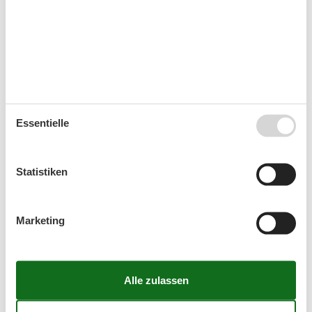
31
1
2
32
3
4
5
6
7
8
9
33
10
11
12
13
14
15
16
34
17
18
19
20
21
22
23
35
24
25
26
27
28
29
30
Essentielle
36
31
September 2026
Statistiken
Mo
Di
Mi
Do
Fr
Sa
So
36
1
2
3
4
5
6
Marketing
37
7
8
9
10
11
12
13
38
14
15
16
17
18
19
20
39
21
22
23
24
25
26
27