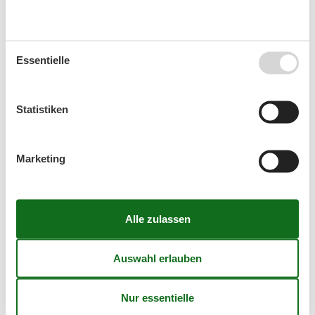
32
3
4
5
6
7
8
9
33
10
11
12
13
14
15
16
Essentielle
34
17
18
19
20
21
22
23
35
24
25
26
27
28
29
30
Statistiken
36
31
September 2026
Marketing
Mo
Di
Mi
Do
Fr
Sa
So
36
1
2
3
4
5
6
37
7
8
9
10
11
12
13
38
14
15
16
17
18
19
20
39
21
22
23
24
25
26
27
40
28
29
30