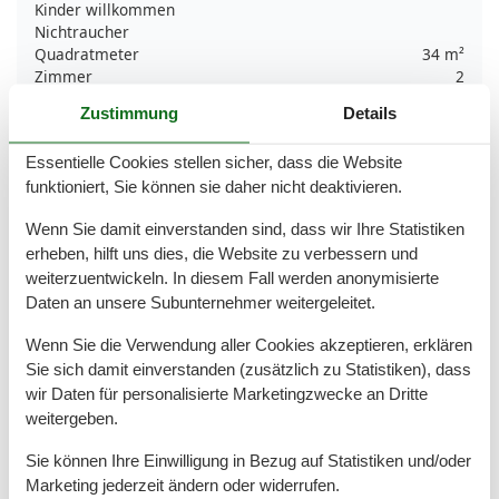
Kinder willkommen
Nichtraucher
Quadratmeter
34 m²
Zimmer
2
Zustimmung
Details
Draußen
Anzahl der Parkplätze
1
Essentielle Cookies stellen sicher, dass die Website
Aufladen von Elektroautos
funktioniert, Sie können sie daher nicht deaktivieren.
Garten
Gartenmöbel
Wenn Sie damit einverstanden sind, dass wir Ihre Statistiken
Privater P-Platz
erheben, hilft uns dies, die Website zu verbessern und
Terrasse
weiterzuentwickeln. In diesem Fall werden anonymisierte
Daten an unsere Subunternehmer weitergeleitet.
Küche
Kaffeemaschine
Wenn Sie die Verwendung aller Cookies akzeptieren, erklären
Kochutensilien
Sie sich damit einverstanden (zusätzlich zu Statistiken), dass
Küche
wir Daten für personalisierte Marketingzwecke an Dritte
Kühlschrank
weitergeben.
Teller
Wasserkocher
Sie können Ihre Einwilligung in Bezug auf Statistiken und/oder
Marketing jederzeit ändern oder widerrufen.
Unterkunft