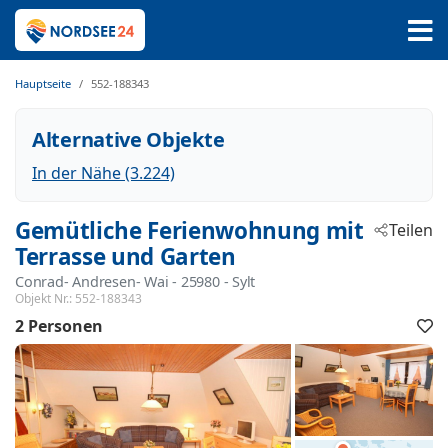
Hauptseite
552-188343
Alternative Objekte
In der Nähe (3.224)
Gemütliche Ferienwohnung mit
Teilen
Terrasse und Garten
Conrad- Andresen- Wai
 - 25980
 - Sylt
Objekt Nr.:
552-188343
2 Personen
F
h