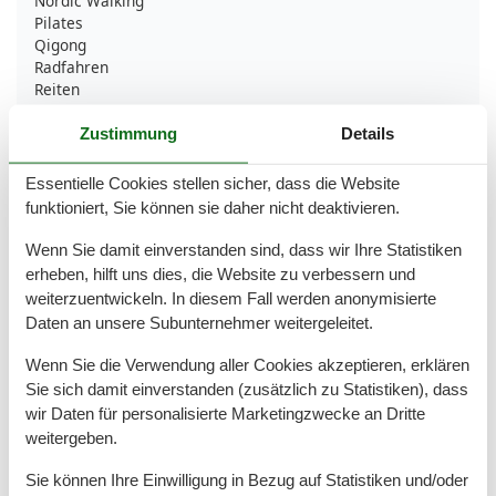
Nordic Walking
Pilates
Qigong
Radfahren
Reiten
Schwimmen
Segeln
Zustimmung
Details
Surfen
Tanzkurse
Essentielle Cookies stellen sicher, dass die Website
Tennis
funktioniert, Sie können sie daher nicht deaktivieren.
Wandern
Wasserski
Wenn Sie damit einverstanden sind, dass wir Ihre Statistiken
Wassersport
erheben, hilft uns dies, die Website zu verbessern und
Yoga
weiterzuentwickeln. In diesem Fall werden anonymisierte
Daten an unsere Subunternehmer weitergeleitet.
Bad
Anzahl der Duschen
1
Wenn Sie die Verwendung aller Cookies akzeptieren, erklären
Badezimmerfenster
Sie sich damit einverstanden (zusätzlich zu Statistiken), dass
Dusche
wir Daten für personalisierte Marketingzwecke an Dritte
Handtücher
weitergeben.
Haartrockner
Waschbecken
Sie können Ihre Einwilligung in Bezug auf Statistiken und/oder
WC