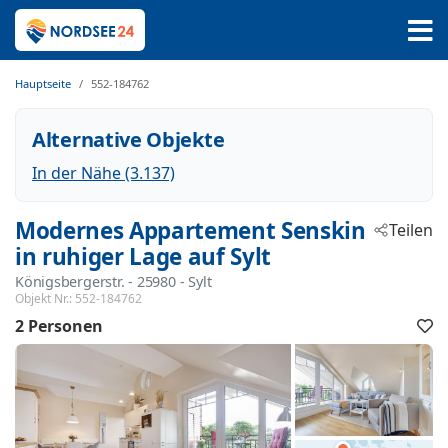
Hauptseite
552-184762
Alternative Objekte
In der Nähe (3.137)
Modernes Appartement Senskin
Teilen
in ruhiger Lage auf Sylt
Königsbergerstr.
 - 25980
 - Sylt
Objekt Nr.:
552-184762
2 Personen
F
h