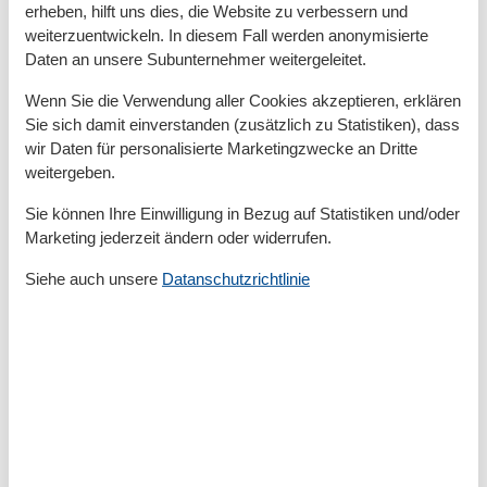
Kanusport
erheben, hilft uns dies, die Website zu verbessern und
Kutschenfahrten
weiterzuentwickeln. In diesem Fall werden anonymisierte
Minigolf
Daten an unsere Subunternehmer weitergeleitet.
Mountainbiking
Nordic Walking
Wenn Sie die Verwendung aller Cookies akzeptieren, erklären
Pilates
Sie sich damit einverstanden (zusätzlich zu Statistiken), dass
Qigong
wir Daten für personalisierte Marketingzwecke an Dritte
Radfahren
weitergeben.
Reiten
Schwimmen
Sie können Ihre Einwilligung in Bezug auf Statistiken und/oder
Segeln
Marketing jederzeit ändern oder widerrufen.
Surfen
Tanzkurse
Siehe auch unsere
Datanschutzrichtlinie
Tennis
Wandern
Wasserski
Wassersport
Yoga
Bad
Anzahl der Duschen
1
Badewanne
Dusche