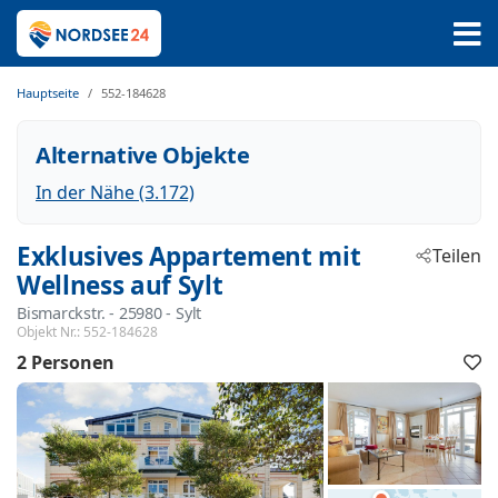
Hauptseite
552-184628
Alternative Objekte
In der Nähe (3.172)
Exklusives Appartement mit
Teilen
Wellness auf Sylt
Bismarckstr.
 - 25980
 - Sylt
Objekt Nr.:
552-184628
2 Personen
F
h