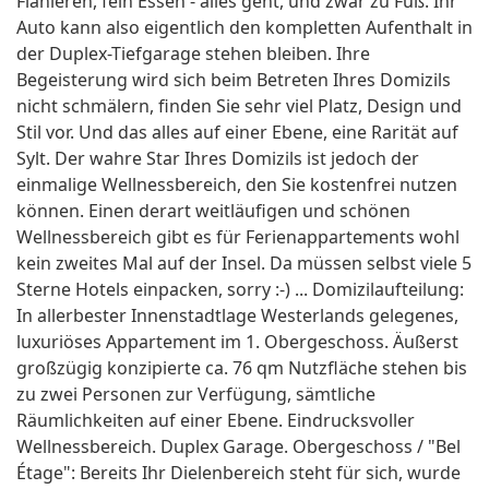
Flanieren, fein Essen - alles geht, und zwar zu Fuß. Ihr
Auto kann also eigentlich den kompletten Aufenthalt in
der Duplex-Tiefgarage stehen bleiben. Ihre
Begeisterung wird sich beim Betreten Ihres Domizils
nicht schmälern, finden Sie sehr viel Platz, Design und
Stil vor. Und das alles auf einer Ebene, eine Rarität auf
Sylt. Der wahre Star Ihres Domizils ist jedoch der
einmalige Wellnessbereich, den Sie kostenfrei nutzen
können. Einen derart weitläufigen und schönen
Wellnessbereich gibt es für Ferienappartements wohl
kein zweites Mal auf der Insel. Da müssen selbst viele 5
Sterne Hotels einpacken, sorry :-) ... Domizilaufteilung:
In allerbester Innenstadtlage Westerlands gelegenes,
luxuriöses Appartement im 1. Obergeschoss. Äußerst
großzügig konzipierte ca. 76 qm Nutzfläche stehen bis
zu zwei Personen zur Verfügung, sämtliche
Räumlichkeiten auf einer Ebene. Eindrucksvoller
Wellnessbereich. Duplex Garage. Obergeschoss / "Bel
Étage": Bereits Ihr Dielenbereich steht für sich, wurde