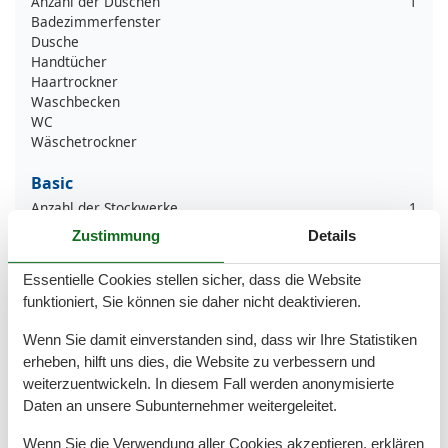
Anzahl der Duschen
1
Badezimmerfenster
Dusche
Handtücher
Haartrockner
Waschbecken
WC
Wäschetrockner
Basic
Anzahl der Stockwerke
1
Kinder willkommen
Zustimmung
Details
Nichtraucher
Quadratmeter
65 m²
Essentielle Cookies stellen sicher, dass die Website
Zimmer
2
funktioniert, Sie können sie daher nicht deaktivieren.
Draußen
Wenn Sie damit einverstanden sind, dass wir Ihre Statistiken
Anzahl der Parkplätze
1
erheben, hilft uns dies, die Website zu verbessern und
Gartenmöbel
weiterzuentwickeln. In diesem Fall werden anonymisierte
Privater P-Platz
Daten an unsere Subunternehmer weitergeleitet.
Entfernung
Wenn Sie die Verwendung aller Cookies akzeptieren, erklären