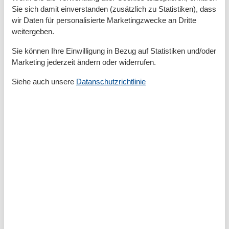
Entfernung Einkauf
500 m
Sie sich damit einverstanden (zusätzlich zu Statistiken), dass
FlughafenEntfernung
2000 km
wir Daten für personalisierte Marketingzwecke an Dritte
MeerEntfernung
400 m
weitergeben.
Strandentfernung
400 m
Sie können Ihre Einwilligung in Bezug auf Statistiken und/oder
Küche
Marketing jederzeit ändern oder widerrufen.
Espressomaschine
Gefrierfach
Siehe auch unsere
Datanschutzrichtlinie
Kaffeemaschine
Kochutensilien
Küche
Kühlschrank
Spülmaschine
Teller
Toaster
Wasserkocher
Unterkunft
Anzahl der Fernseher
2
Balkon
Betten
2
Bettwäsche