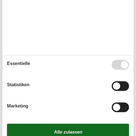
Kurzurlaub
Es besteht eine begrenzte Möglichkeit das ganze Jahr
einen Kurzurlaub zu machen, typischerweise
außerhalb der Hochsaison.
Kalender
Essentielle
Ankunft
Statistiken
August 2026
Marketing
Mo
Di
Mi
Do
Fr
Sa
So
31
1
2
32
3
4
5
6
7
8
9