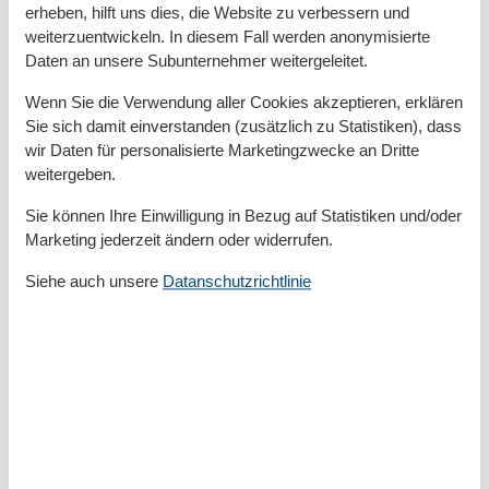
erheben, hilft uns dies, die Website zu verbessern und
Waschbecken
WC
weiterzuentwickeln. In diesem Fall werden anonymisierte
Wäschetrockner
Daten an unsere Subunternehmer weitergeleitet.
Basic
Wenn Sie die Verwendung aller Cookies akzeptieren, erklären
Sie sich damit einverstanden (zusätzlich zu Statistiken), dass
Kinder willkommen
wir Daten für personalisierte Marketingzwecke an Dritte
Nichtraucher
Quadratmeter
44 m²
weitergeben.
Zimmer
2
Sie können Ihre Einwilligung in Bezug auf Statistiken und/oder
Draußen
Marketing jederzeit ändern oder widerrufen.
Garten
Siehe auch unsere
Datanschutzrichtlinie
Gartenmöbel
Terrasse
Entfernung
Entfernung Einkauf
430 m
FlughafenEntfernung
1400 km
MeerEntfernung
460 m
Strandentfernung
460 m