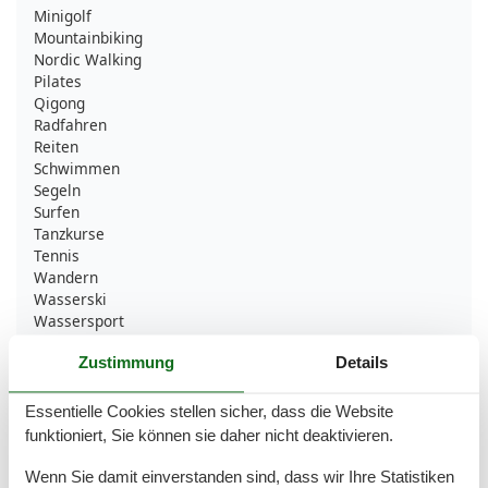
Minigolf
Mountainbiking
Nordic Walking
Pilates
Qigong
Radfahren
Reiten
Schwimmen
Segeln
Surfen
Tanzkurse
Tennis
Wandern
Wasserski
Wassersport
Yoga
Zustimmung
Details
Bad
Essentielle Cookies stellen sicher, dass die Website
Anzahl der Duschen
1
funktioniert, Sie können sie daher nicht deaktivieren.
Dusche
Handtücher
Wenn Sie damit einverstanden sind, dass wir Ihre Statistiken
Haartrockner