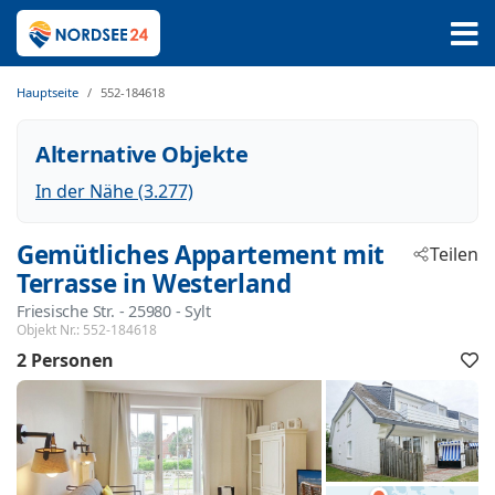
Hauptseite
552-184618
Alternative Objekte
In der Nähe (3.277)
Gemütliches Appartement mit
Teilen
Terrasse in Westerland
Friesische Str.
 - 25980
 - Sylt
Objekt Nr.:
552-184618
2 Personen
F
h