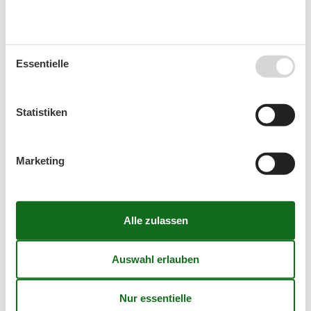
Spiegel
Staubsauger
Tages-Spa
TV
Warmes Wasser
Essentielle
WLAN
Wohnzimmer
Wäscheständer
Statistiken
Kurzurlaub
Marketing
Es besteht eine begrenzte Möglichkeit das ganze Jahr
einen Kurzurlaub zu machen, typischerweise
außerhalb der Hochsaison.
Kalender
Ankunft