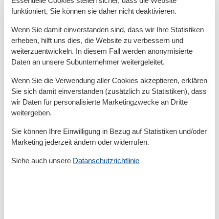
Essentielle Cookies stellen sicher, dass die Website
Mountainbiking
funktioniert, Sie können sie daher nicht deaktivieren.
Nordic Walking
Pilates
Wenn Sie damit einverstanden sind, dass wir Ihre Statistiken
Qigong
erheben, hilft uns dies, die Website zu verbessern und
Radfahren
weiterzuentwickeln. In diesem Fall werden anonymisierte
Reiten
Daten an unsere Subunternehmer weitergeleitet.
Schwimmen
Segeln
Wenn Sie die Verwendung aller Cookies akzeptieren, erklären
Surfen
Sie sich damit einverstanden (zusätzlich zu Statistiken), dass
Tanzkurse
wir Daten für personalisierte Marketingzwecke an Dritte
Tennis
weitergeben.
Wandern
Wasserski
Sie können Ihre Einwilligung in Bezug auf Statistiken und/oder
Wassersport
Marketing jederzeit ändern oder widerrufen.
Yoga
Siehe auch unsere
Datanschutzrichtlinie
Bad
Anzahl der Duschen
3
Badewanne
Badezimmerfenster
Dusche
Gäste-WCs
1