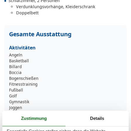
Schlafzimmer, 2 Personen
Verdunklungsvorhänge, Kleiderschrank
Doppelbett
Gesamte Ausstattung
Aktivitäten
Angeln
Basketball
Billard
Boccia
Bogenschießen
Fitnesstraining
Fußball
Golf
Gymnastik
Joggen
Kajakfahren
Zustimmung
Details
Kanusport
Kutschenfahrten
Minigolf