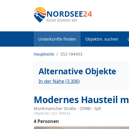
NORDSEE
24
Küste können wir.
Unterkünfte finden
Objektnr. suchen
Hauptseite
552-184433
Alternative Objekte
In der Nähe (3.306)
Modernes Hausteil mi
Munkmarscher Straße
 - 25980
 - Sylt
Objekt Nr.:
552-184433
4 Personen