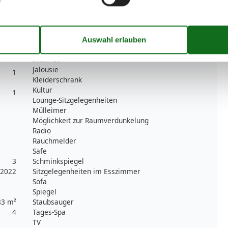
Einzelbetten
3
Erstausstattung
Esstisch
Heizung
Herd
Internet
Jalousie
1
Kleiderschrank
Kultur
1
Lounge-Sitzgelegenheiten
Mülleimer
Möglichkeit zur Raumverdunkelung
Radio
Rauchmelder
Safe
3
Schminkspiegel
2022
Sitzgelegenheiten im Esszimmer
Sofa
Spiegel
83 m²
Staubsauger
4
Tages-Spa
TV