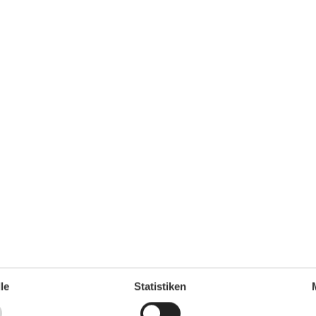
MeerEntfernung
1,3 km
Strandentfernung
1,3 km
Küche
Espressomaschine
Kaffeemaschine
Kochutensilien
Küche
Kühlschrank
Spülmaschine
Teller
Toaster
Wasserkocher
Unterkunft
Anzahl der Fernseher
4
Betten
4
Bettwäsche
Bügelbrett
Bügeleisen
Digitales Fernsehen
le
Statistiken
Doppelbetten
1
Einkaufen