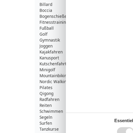
Billard
Boccia
Bogenschießen
Fitnesstraining
Fußball
Golf
Gymnastik
Joggen
Kajakfahren
Kanusport
Kutschenfahrten
Minigolf
Mountainbiking
Nordic Walking
Pilates
Qigong
Radfahren
Reiten
Schwimmen
Segeln
Essentiel
Surfen
Tanzkurse