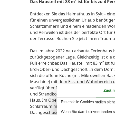
Das Hausteil mit 83 m² ist für bis zu 4 Pe
Entdecken Sie das Heimathuus in Sylt – ein
für einen unvergesslichen Urlaub benötigen. 
Schlafzimmern und einem einladenden Wo
und Verweilen ist dies der perfekte Ort für 
der Terrasse. Buchen Sie jetzt Ihren Traum
Das im Jahre 2022 neu erbaute Ferienhaus b
zurückgezogener Lage. Gleichzeitig ist die 
Fuß erreichbar. Das Hausteil mit 83 m² ist f
Erd-/Ober- und Dachgeschoß. In dem Domizi
sich die offene Küche (mit Mikrowellen-Bac
Maschine) mit dem Ess- und Wohnbereich 
verfügt über TV, W-Lan, Bose-Radio mit Blu
Zusti
und Strandkorb (April-Oktober) lädt zum Ver
Haus. Im Obergeschoß befindet sich ein gr
Essentielle Cookies stellen siche
Schlafraum mit TV und einem Einzelbett (
Wenn Sie damit einverstanden sin
Dachgeschoss befindet sich ein gemütliche