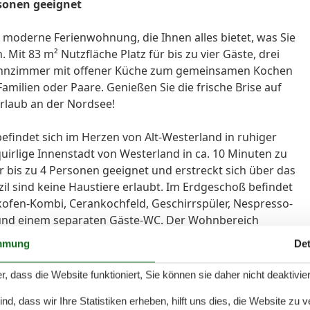
rsonen geeignet
e moderne Ferienwohnung, die Ihnen alles bietet, was Sie
Mit 83 m² Nutzfläche Platz für bis zu vier Gäste, drei
hnzimmer mit offener Küche zum gemeinsamen Kochen
Familien oder Paare. Genießen Sie die frische Brise auf
urlaub an der Nordsee!
efindet sich im Herzen von Alt-Westerland in ruhiger
quirlige Innenstadt von Westerland in ca. 10 Minuten zu
ür bis zu 4 Personen geeignet und erstreckt sich über das
l sind keine Haustiere erlaubt. Im Erdgeschoß befindet
kofen-Kombi, Cerankochfeld, Geschirrspüler, Nespresso-
und einem separaten Gäste-WC. Der Wohnbereich
etooth-Funktion. Die Süd-Terrasse mit Gartenmöbeln
mmung
Det
weilen ein. Der Parkplatz befindet sich direkt vor dem
oßes Schlafzimmer (180x200cm) mit TV, ein weiterer
r, dass die Website funktioniert, Sie können sie daher nicht deaktivie
100x200cm) und ein Badezimmer mit Dusche und WC. Im
d, dass wir Ihre Statistiken erheben, hilft uns dies, die Website zu 
r Raum mit einem Einzelbett (90 x 200 cm) und einem