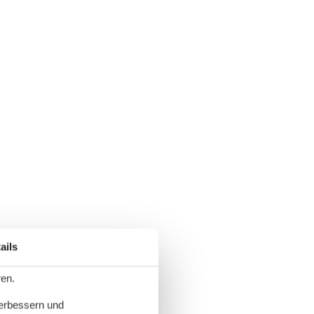
ails
ren.
verbessern und