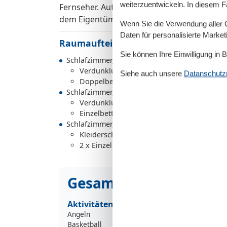
weiterzuentwickeln. In diesem F
Fernseher. Auf Wunsch kann optional ein w
dem Eigentümer angefragt werden.
Wenn Sie die Verwendung aller Co
Daten für personalisierte Marke
Raumaufteilung
Sie können Ihre Einwilligung in 
Schlafzimmer, 2 Personen
Verdunklungsvorhänge, Kleiderschrank
Siehe auch unsere
Datanschutzri
Doppelbett (Offenes Fußteil)
Schlafzimmer, 1 Person
Verdunklungsvorhänge, Kleiderschrank
Einzelbett
Schlafzimmer, 2 Personen
Kleiderschrank
2 x Einzelbett (Offenes Fußteil)
Gesamte Ausstattung
Aktivitäten
Angeln
Basketball