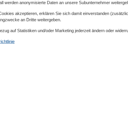
all werden anonymisierte Daten an unsere Subunternehmer weitergele
eiteres Bett hinzugefügt werden. Dies muss bei SAS &
okies akzeptieren, erklären Sie sich damit einverstanden (zusätzlich
tingzwecke an Dritte weitergeben.
Bezug auf Statistiken und/oder Marketing jederzeit ändern oder widerr
chtlinie
Entfernung
Entfernung Einkauf
530 m
FlughafenEntfernung
810 km