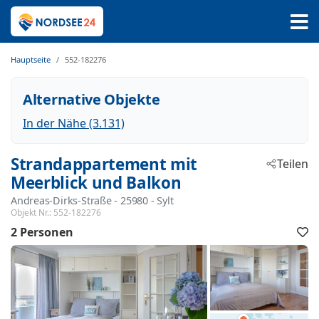
Hauptseite
552-182276
Alternative Objekte
In der Nähe (3.131)
Strandappartement mit
Teilen
Meerblick und Balkon
Andreas-Dirks-Straße
 - 25980
 - Sylt
Objekt Nr.:
552-182276
2 Personen
F
h