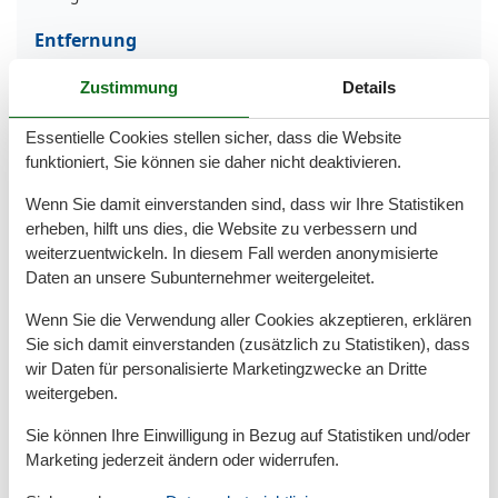
Entfernung
MeerEntfernung
50 m
Zustimmung
Details
Strandentfernung
50 m
Küche
Essentielle Cookies stellen sicher, dass die Website
funktioniert, Sie können sie daher nicht deaktivieren.
Kaffeemaschine
Kochutensilien
Wenn Sie damit einverstanden sind, dass wir Ihre Statistiken
Küche
erheben, hilft uns dies, die Website zu verbessern und
Kühlschrank
Teller
weiterzuentwickeln. In diesem Fall werden anonymisierte
Toaster
Daten an unsere Subunternehmer weitergeleitet.
Wasserkocher
Wenn Sie die Verwendung aller Cookies akzeptieren, erklären
Unterkunft
Sie sich damit einverstanden (zusätzlich zu Statistiken), dass
wir Daten für personalisierte Marketingzwecke an Dritte
Aufzug
Balkon
weitergeben.
Betten
2
Sie können Ihre Einwilligung in Bezug auf Statistiken und/oder
Bettwäsche
Erstausstattung
Marketing jederzeit ändern oder widerrufen.
Heizung