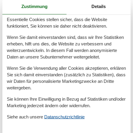
Zustimmung
Details
Bad
Anzahl der Duschen
1
Essentielle Cookies stellen sicher, dass die Website
Dusche
funktioniert, Sie können sie daher nicht deaktivieren.
Waschbecken
WC
Wenn Sie damit einverstanden sind, dass wir Ihre Statistiken
Wäschetrockner
erheben, hilft uns dies, die Website zu verbessern und
weiterzuentwickeln. In diesem Fall werden anonymisierte
Basic
Daten an unsere Subunternehmer weitergeleitet.
JahrRenovierung
2021
Kinder willkommen
Wenn Sie die Verwendung aller Cookies akzeptieren, erklären
Nichtraucher
Sie sich damit einverstanden (zusätzlich zu Statistiken), dass
Quadratmeter
42 m²
wir Daten für personalisierte Marketingzwecke an Dritte
Zimmer
3
weitergeben.
Draußen
Sie können Ihre Einwilligung in Bezug auf Statistiken und/oder
Garten
Marketing jederzeit ändern oder widerrufen.
Gartenmöbel
Privater P-Platz
Siehe auch unsere
Datanschutzrichtlinie
Terrasse