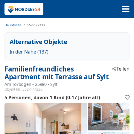
Hauptseite
552-177330
Alternative Objekte
In der Nähe (137)
Familienfreundliches
Teilen
Apartment mit Terrasse auf Sylt
Am Torbogen
 - 25980
 - Sylt
Objekt Nr.:
552-177330
5 Personen
davon 1 Kind (0-17 Jahre alt)
F
h