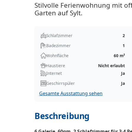
Stilvolle Ferienwohnung mit o
Garten auf Sylt.
Schlafzimmer
2
Badezimmer
1
Wohnfläche
60 m²
Haustiere
Nicht erlaubt
Internet
Ja
Geschirrspüler
Ja
Gesamte Ausstattung sehen
Beschreibung
6.Galerie, 60qm, 2 Schlafzimmer für 3-4 