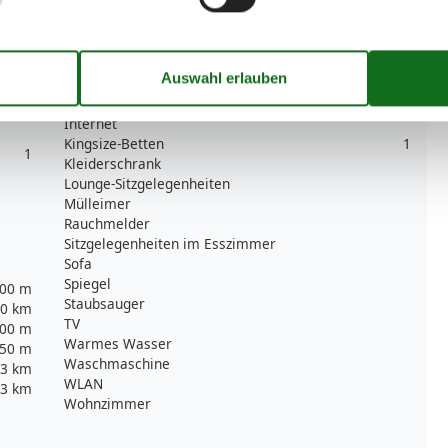
Esstisch
Familie
Heizung
Herd
60 m²
HIFI
3
Hochstuhl
1
Internet
Kingsize-Betten
1
1
Kleiderschrank
Lounge-Sitzgelegenheiten
Mülleimer
Rauchmelder
Sitzgelegenheiten im Esszimmer
Sofa
Spiegel
00 m
Staubsauger
0 km
TV
00 m
Warmes Wasser
50 m
Waschmaschine
3 km
WLAN
3 km
Wohnzimmer