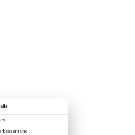
ails
ren.
verbessern und