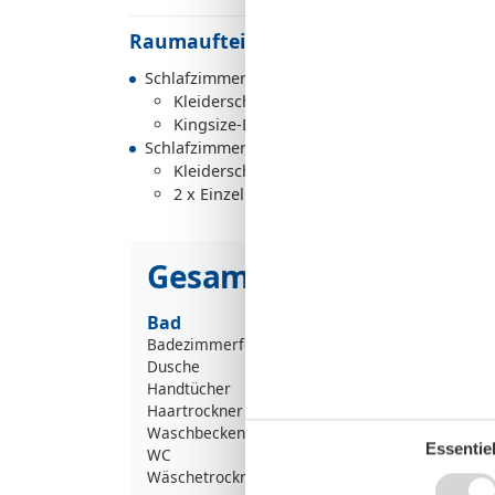
Raumaufteilung
Schlafzimmer, 2 Personen
Kleiderschrank
Kingsize-Bett
Schlafzimmer, 2 Personen
Kleiderschrank
2 x Einzelbett
Gesamte Ausstattung
Bad
Badezimmerfenster
Dusche
Handtücher
Haartrockner
Waschbecken
Essentiel
WC
Wäschetrockner