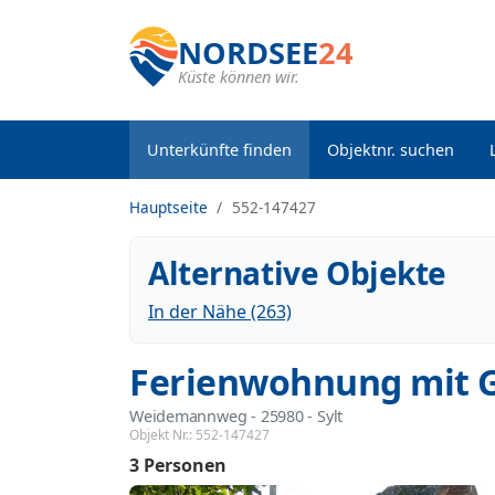
NORDSEE
24
Küste können wir.
Unterkünfte finden
Objektnr. suchen
Hauptseite
552-147427
Alternative Objekte
In der Nähe (263)
Ferienwohnung mit G
Weidemannweg
 - 25980
 - Sylt
Objekt Nr.:
552-147427
3 Personen