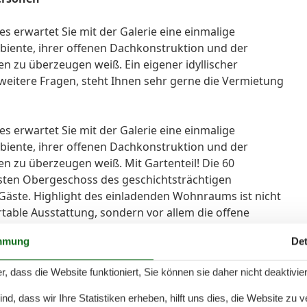
 erwartet Sie mit der Galerie eine einmalige
biente, ihrer offenen Dachkonstruktion und der
 zu überzeugen weiß. Ein eigener idyllischer
weitere Fragen, steht Ihnen sehr gerne die Vermietung
 erwartet Sie mit der Galerie eine einmalige
biente, ihrer offenen Dachkonstruktion und der
 zu überzeugen weiß. Mit Gartenteil! Die 60
ten Obergeschoss des geschichtsträchtigen
 Gäste. Highlight des einladenden Wohnraums ist nicht
table Ausstattung, sondern vor allem die offene
onderes Flair verleiht. Hier ist Platz zum Entspannen,
mmung
Det
. Für zusätzliche Unterhaltungsmöglichkeiten stehen
s in der gesamten Wohnung nutzbare WLAN zur
r, dass die Website funktioniert, Sie können sie daher nicht deaktivie
chenzeile mit Cerankochfeld wurde in den Wohnraum
 Geschirrspüler, aber auch die liebevoll ausgewählten
d, dass wir Ihre Statistiken erheben, hilft uns dies, die Website zu 