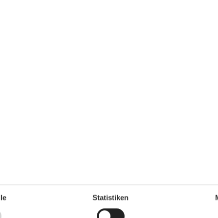
Unterkunft
Allergikerfreundlich
Babybett
1
Betten
3
Bettwäsche
DVD
le
Statistiken
Einzelbetten
2
Erstausstattung