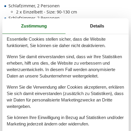
Schlafzimmer, 2 Personen
2 x Einzelbett - Size: 90-130 cm
Schlafzimmer, 2 Personen
2 x Einzelbett - Size: 90-130 cm
Zustimmung
Details
Wohn-/Schlafzimmer, 2 Personen
Einzelcouch - variable size
Essentielle Cookies stellen sicher, dass die Website
funktioniert, Sie können sie daher nicht deaktivieren.
Wenn Sie damit einverstanden sind, dass wir Ihre Statistiken
Gesamte Ausstattung
erheben, hilft uns dies, die Website zu verbessern und
weiterzuentwickeln. In diesem Fall werden anonymisierte
Allg. Ausstattung
Daten an unsere Subunternehmer weitergeleitet.
Feuerlöscher
Heizung
Wenn Sie die Verwendung aller Cookies akzeptieren, erklären
Internet
Sie sich damit einverstanden (zusätzlich zu Statistiken), dass
wir Daten für personalisierte Marketingzwecke an Dritte
Allgemein
weitergeben.
Nichtraucher
WLAN
Sie können Ihre Einwilligung in Bezug auf Statistiken und/oder
Marketing jederzeit ändern oder widerrufen.
Außen