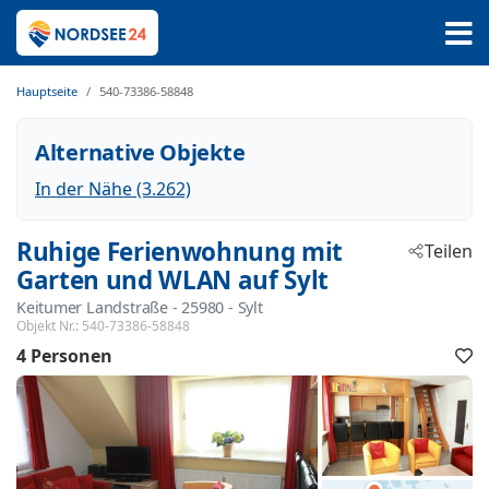
Hauptseite
540-73386-58848
Alternative Objekte
In der Nähe (3.262)
Ruhige Ferienwohnung mit
Teilen
Garten und WLAN auf Sylt
Keitumer Landstraße
 - 25980
 - Sylt
Objekt Nr.:
540-73386-58848
4 Personen
F
h