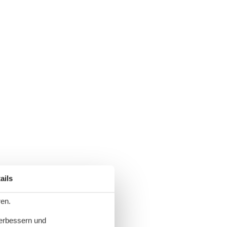
ails
ren.
verbessern und