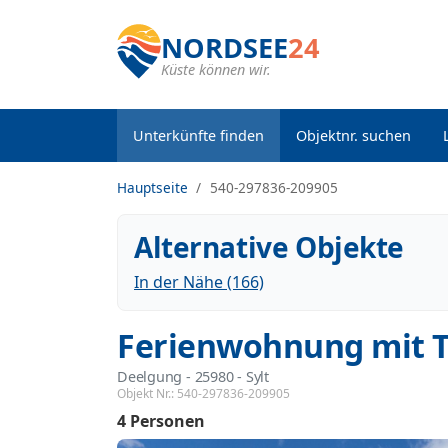
NORDSEE
24
Küste können wir.
Unterkünfte finden
Objektnr. suchen
Hauptseite
540-297836-209905
Alternative Objekte
In der Nähe (166)
Ferienwohnung mit T
Deelgung
 - 25980
 - Sylt
Objekt Nr.:
540-297836-209905
4 Personen