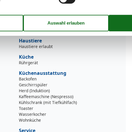
Einkaufsmöglichkeiten
600 m
Flughafen
11 km
Golfplatz
2 km
Meer
1,5 km
Stadt-/Ortsmitte
500 m
Strand
7 km
Haustiere
Haustiere erlaubt
Küche
Rührgerät
Küchenausstattung
Backofen
Geschirrspüler
Herd (Induktion)
Kaffeemaschine (Nespresso)
Kühlschrank (mit Tiefkühlfach)
Toaster
Wasserkocher
Wohnküche
Service