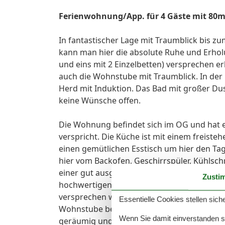
Ferienwohnung/App. für 4 Gäste mit 80m² i
In fantastischer Lage mit Traumblick bis z
kann man hier die absolute Ruhe und Erhol
und eins mit 2 Einzelbetten) versprechen 
auch die Wohnstube mit Traumblick. In der 
Herd mit Induktion. Das Bad mit großer Du
keine Wünsche offen.
Die Wohnung befindet sich im OG und hat e
verspricht. Die Küche ist mit einem freiste
einen gemütlichen Esstisch um hier den Tag
hier vom Backofen, Geschirrspüler, Kühlschr
einer gut ausgestatteten Küche benötigt w
Zusti
hochwertigen Tischlereinbauten (eines mit 
versprechen wundervolle Träume vom nächs
Essentielle Cookies stellen siche
Wohnstube befinden sich selbstverständlich
Wenn Sie damit einverstanden sin
geräumig und verspricht einen wundervolle