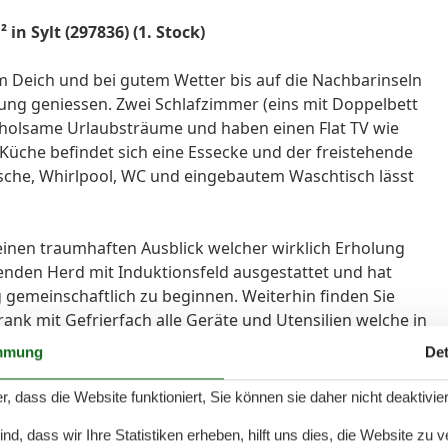
n Sylt (297836) (1. Stock)
um Deich und bei gutem Wetter bis auf die Nachbarinseln
ung geniessen. Zwei Schlafzimmer (eins mit Doppelbett
erholsame Urlaubsträume und haben einen Flat TV wie
Küche befindet sich eine Essecke und der freistehende
sche, Whirlpool, WC und eingebautem Waschtisch lässt
inen traumhaften Ausblick welcher wirklich Erholung
henden Herd mit Induktionsfeld ausgestattet und hat
 gemeinschaftlich zu beginnen. Weiterhin finden Sie
ank mit Gefrierfach alle Geräte und Utensilien welche in
erden. Die hellen und gemütlichen Schlafzimmer mit
mmung
Det
einem Doppelbett und ein weiteres mit 2 Einzelbetten)
ten Urlaubstag. In jedem Schlafzimmer wie auch in der
r, dass die Website funktioniert, Sie können sie daher nicht deaktivie
 moderne Flat TV Geräte. Die Wohnstube ist hell,
d, dass wir Ihre Statistiken erheben, hilft uns dies, die Website zu 
n Ausblick. Das Badezimmer verfügt über ein WC, ein