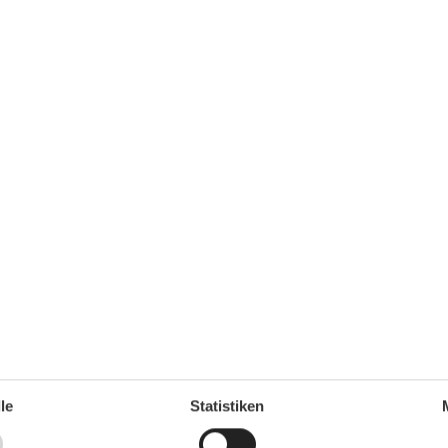
t in den Wäschepaketen befinden.
auch Kinder) - wird vor Ort abgerechnet.
Dienstleistungen
Handtücher kostenpflichtig anmietbar
le
Statistiken
Entfernung
Bahnhof
600 m