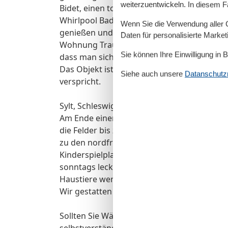
weiterzuentwickeln. In diesem F
Bidet, einen tollen Badezimmerschrank der 
Whirlpool Badewanne mit Farblichttherapi
Wenn Sie die Verwendung aller Co
genießen und dabei Ihre Blicke über die Fel
Daten für personalisierte Marke
Wohnung Traumblick. Hier ist wirklich an all
Sie können Ihre Einwilligung in 
dass man sich wünscht der Urlaub möge noc
Das Objekt ist durch seine Traumlage ein U
Siehe auch unsere
Datanschutzri
verspricht.
Sylt, Schleswig-Holstein, Deutschland
Am Ende einer Sackgasse in absolut ruhige
die Felder bis zum Deich befindet sich die
zu den nordfriesischen Inseln sehen. Ein Go
Kinderspielplatz, ein Cafe, wie auch ein Bä
sonntags leckere frische Brötchen gibt sind
Haustiere werden mit einer gesonderten G
Wir gestatten es leider nicht, dass der Hund
Sollten Sie Wäschepakete buchen (bis max. 5
selbstverständlich alles zum Einzug vorbere