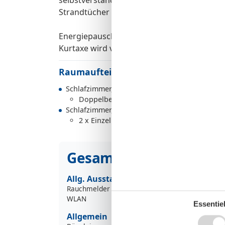
Strandtücher mitnehmen, welche sich nich
Energiepauschale: 2.-€ am Tag pro Person (
Kurtaxe wird vor Ort abgerechnet.
Raumaufteilung
Schlafzimmer, 2 Personen
Doppelbett - Size: 151-180 cm
Schlafzimmer, 2 Personen
2 x Einzelbett - Size: 90-130 cm
Gesamte Ausstattung
Allg. Ausstattung
Rauchmelder
WLAN
Essentiel
Allgemein