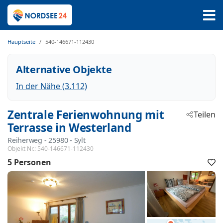
Hauptseite
540-146671-112430
Alternative Objekte
In der Nähe (3.112)
Zentrale Ferienwohnung mit
Teilen
Terrasse in Westerland
Reiherweg
 - 25980
 - Sylt
Objekt Nr.:
540-146671-112430
5 Personen
F
h