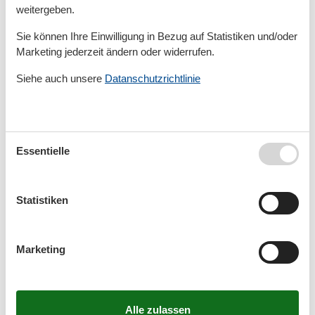
4 Personen
weitergeben.
Sie können Ihre Einwilligung in Bezug auf Statistiken und/oder
Ferienwohnung - 3 Personen -
Marketing jederzeit ändern oder widerrufen.
Barkhausenstraße - 26465 - Langeoog
Siehe auch unsere
Datanschutzrichtlinie
Objekt Nr.:
552-231043
3 Personen
Ferienwohnung - 6 Personen - Mittelstraße
Essentielle
- 26465 - Langeoog
Objekt Nr.:
552-230656
Statistiken
6 Personen
Ferienwohnung - 8 Personen -
Marketing
Friesenstraße - 26465 - Langeoog
Objekt Nr.:
552-230993
8 Personen