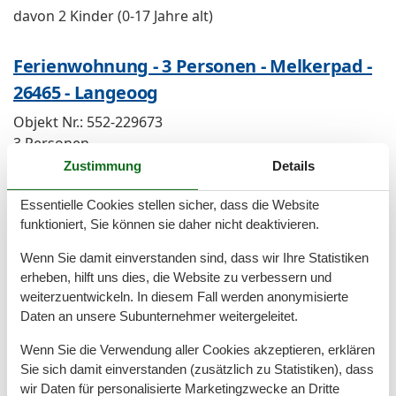
davon 2 Kinder (0-17 Jahre alt)
Ferienwohnung - 3 Personen - Melkerpad -
26465 - Langeoog
Objekt Nr.:
552-229673
3 Personen
Zustimmung
Details
Ferienwohnung - 4 Personen - Hermann-
Essentielle Cookies stellen sicher, dass die Website
Löns-Straße - 26465 - Langeoog
funktioniert, Sie können sie daher nicht deaktivieren.
Objekt Nr.:
552-234125
Wenn Sie damit einverstanden sind, dass wir Ihre Statistiken
4 Personen
erheben, hilft uns dies, die Website zu verbessern und
weiterzuentwickeln. In diesem Fall werden anonymisierte
Ferienwohnung - 4 Personen - Polderweg -
Daten an unsere Subunternehmer weitergeleitet.
26465 - Langeoog
Wenn Sie die Verwendung aller Cookies akzeptieren, erklären
Sie sich damit einverstanden (zusätzlich zu Statistiken), dass
Objekt Nr.:
552-231247
wir Daten für personalisierte Marketingzwecke an Dritte