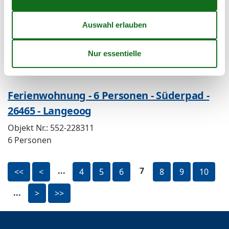
Ferienwohnung - 5 Personen - Wiesenweg -
26465 - Langeoog
Objekt Nr.:
552-230690
5 Personen
Ferienwohnung - 6 Personen - Süderpad -
26465 - Langeoog
Objekt Nr.:
552-228311
6 Personen
...
7
<<
<
4
5
6
8
9
10
...
>
>>