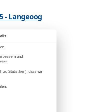
65 - Langeoog
ails
 - Langeoog
ren.
verbessern und
itet.
 zu Statistiken), dass wir
 - Langeoog
ufen.
geoog