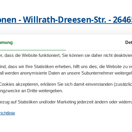
en - Willrath-Dreesen-Str. - 264
mmung
Det
nen - Rudolf-Eucken-Weg - 26465
r, dass die Website funktioniert, Sie können sie daher nicht deaktivie
d, dass wir Ihre Statistiken erheben, hilft uns dies, die Website zu 
all werden anonymisierte Daten an unsere Subunternehmer weitergele
okies akzeptieren, erklären Sie sich damit einverstanden (zusätzlich
nen - Fritz-Reuter-Straße - 26465
tingzwecke an Dritte weitergeben.
Bezug auf Statistiken und/oder Marketing jederzeit ändern oder widerr
chtlinie
nen - Hauptstraße - 26465 - Lan