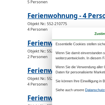
5 Personen
Ferienwohnung - 4 Person
Objekt Nr.:
552-210775
4 Personen
Zusti
Ferienwohnung - 2 Perso
Essentielle Cookies stellen siche
Objekt Nr.:
552-210755
Wenn Sie damit einverstanden sin
2 Personen
weiterzuentwickeln. In diesem F
Wenn Sie die Verwendung aller Co
Ferienwohnung - 4 Perso
Daten für personalisierte Marke
Objekt Nr.:
552-221337
Sie können Ihre Einwilligung in 
4 Personen
Siehe auch unsere
Datanschutzri
Ferienwohnung - 2 Perso