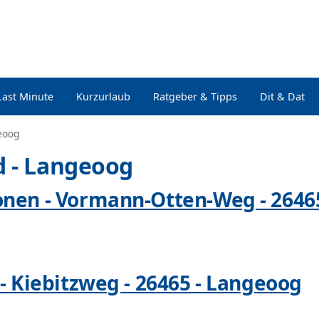
Last Minute
Kurzurlaub
Ratgeber & Tipps
Dit & Dat
eoog
d - Langeoog
onen - Vormann-Otten-Weg - 2646
- Kiebitzweg - 26465 - Langeoog