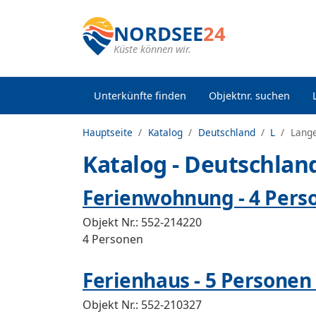
NORDSEE
24
Küste können wir.
Unterkünfte finden
Objektnr. suchen
Hauptseite
Katalog
Deutschland
L
Lang
Katalog - Deutschlan
Ferienwohnung - 4 Pers
Objekt Nr.:
552-214220
4 Personen
Ferienhaus - 5 Personen 
Objekt Nr.:
552-210327