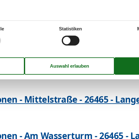
nen - Gartenstr. - 26465 - Langeo
le
Statistiken
nen - Am Blumental - 26465 - La
nen - Mittelstraße - 26465 - Lan
onen - Am Wasserturm - 26465 - 