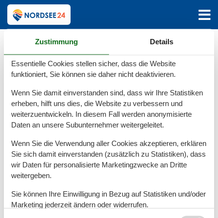
Hauptseite
Katalog
Deutschland
L
Lütjenbornholt
Zustimmung
Details
Katalog - Deutschland -
Essentielle Cookies stellen sicher, dass die Website
Lütjenbornholt
funktioniert, Sie können sie daher nicht deaktivieren.
Wenn Sie damit einverstanden sind, dass wir Ihre Statistiken
Ferienwohnung - 3 Personen - Dorfstraße -
erheben, hilft uns dies, die Website zu verbessern und
weiterzuentwickeln. In diesem Fall werden anonymisierte
25557 - Lütjenbornholt
Daten an unsere Subunternehmer weitergeleitet.
Objekt Nr.:
540-314955-227613
Wenn Sie die Verwendung aller Cookies akzeptieren, erklären
3 Personen
Sie sich damit einverstanden (zusätzlich zu Statistiken), dass
wir Daten für personalisierte Marketingzwecke an Dritte
Ferienwohnung - 3 Personen - Dorfstraße -
weitergeben.
25557 - Lütjenbornholt
Sie können Ihre Einwilligung in Bezug auf Statistiken und/oder
Objekt Nr.:
540-295984-208058
Marketing jederzeit ändern oder widerrufen.
3 Personen