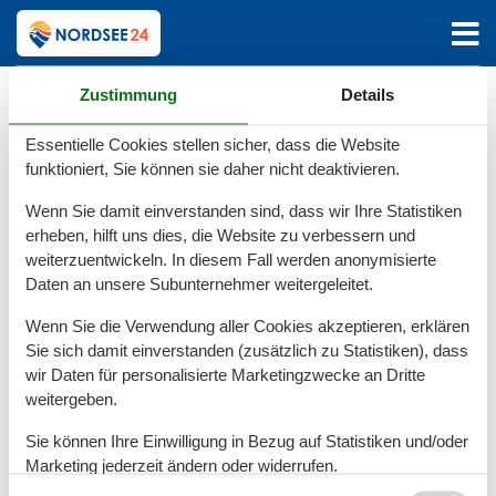
Hauptseite
Katalog
Deutschland
L
Lüdingworth
Zustimmung
Details
Katalog - Deutschland -
Essentielle Cookies stellen sicher, dass die Website
Lüdingworth
funktioniert, Sie können sie daher nicht deaktivieren.
Wenn Sie damit einverstanden sind, dass wir Ihre Statistiken
Ferienwohnung - 4 Personen - Franz Grabe
erheben, hilft uns dies, die Website zu verbessern und
weiterzuentwickeln. In diesem Fall werden anonymisierte
Straße - 27478 - Lüdingworth
Daten an unsere Subunternehmer weitergeleitet.
Objekt Nr.:
540-22757-21798
Wenn Sie die Verwendung aller Cookies akzeptieren, erklären
4 Personen
Sie sich damit einverstanden (zusätzlich zu Statistiken), dass
wir Daten für personalisierte Marketingzwecke an Dritte
weitergeben.
Sie können Ihre Einwilligung in Bezug auf Statistiken und/oder
Marketing jederzeit ändern oder widerrufen.