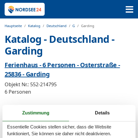
Hauptseite
Katalog
Deutschland
G
Garding
Katalog - Deutschland -
Garding
Ferienhaus - 6 Personen - Osterstraße -
25836 - Garding
Objekt Nr.:
552-214795
6 Personen
Ferienwohnung - 5 Personen - Gartenstr -
Zustimmung
Details
25836 - Garding
Essentielle Cookies stellen sicher, dass die Website
Objekt Nr.:
552-181299
funktioniert, Sie können sie daher nicht deaktivieren.
5 Personen