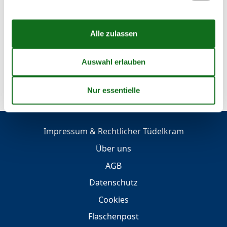
Ferienwohnung - 3 Personen - Iversbüller
Weg - 25836 - Garding
Objekt Nr.:
552-181297
3 Personen
...
12
<<
<
9
10
11
Impressum & Rechtlicher Tüdelkram
Über uns
AGB
Datenschutz
Cookies
Flaschenpost