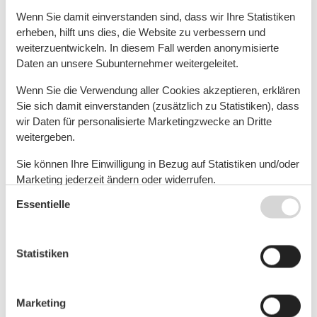
Wenn Sie damit einverstanden sind, dass wir Ihre Statistiken
erheben, hilft uns dies, die Website zu verbessern und
Ferienhaus - 6 Personen - Hahneburg -
weiterzuentwickeln. In diesem Fall werden anonymisierte
25836 - Garding
Daten an unsere Subunternehmer weitergeleitet.
Objekt Nr.:
552-181338
Wenn Sie die Verwendung aller Cookies akzeptieren, erklären
6 Personen
Sie sich damit einverstanden (zusätzlich zu Statistiken), dass
wir Daten für personalisierte Marketingzwecke an Dritte
Ferienhaus - 8 Personen - Süderstr - 25836 -
weitergeben.
Garding
Sie können Ihre Einwilligung in Bezug auf Statistiken und/oder
Marketing jederzeit ändern oder widerrufen.
Objekt Nr.:
552-181334
8 Personen
Essentielle
Siehe auch unsere
Datanschutzrichtlinie
Ferienwohnung - 6 Personen - Eiderstedter
Statistiken
Ring - 25836 - Garding
Objekt Nr.:
552-181282
6 Personen
Marketing