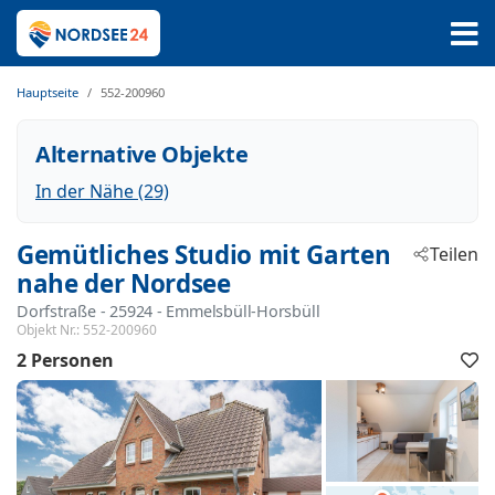
Hauptseite
552-200960
Alternative Objekte
In der Nähe (29)
Gemütliches Studio mit Garten
Teilen
nahe der Nordsee
Dorfstraße
 - 25924
 - Emmelsbüll-Horsbüll
Objekt Nr.:
552-200960
2 Personen
F
h