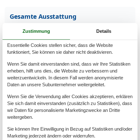
Gesamte Ausstattung
Bad
Zustimmung
Details
Anzahl der Duschen
1
Badezimmerfenster
Essentielle Cookies stellen sicher, dass die Website
Dusche
funktioniert, Sie können sie daher nicht deaktivieren.
Haartrockner
Waschbecken
Wenn Sie damit einverstanden sind, dass wir Ihre Statistiken
WC
erheben, hilft uns dies, die Website zu verbessern und
weiterzuentwickeln. In diesem Fall werden anonymisierte
Basic
Daten an unsere Subunternehmer weitergeleitet.
Baujahr
1996
Wenn Sie die Verwendung aller Cookies akzeptieren, erklären
JahrRenovierung
2019
Kinder willkommen
Sie sich damit einverstanden (zusätzlich zu Statistiken), dass
Nichtraucher
wir Daten für personalisierte Marketingzwecke an Dritte
Quadratmeter
22 m²
weitergeben.
Zimmer
2
Sie können Ihre Einwilligung in Bezug auf Statistiken und/oder
Draußen
Marketing jederzeit ändern oder widerrufen.