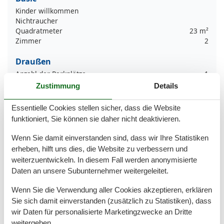
Kinder willkommen
Nichtraucher
Quadratmeter
23 m²
Zimmer
2
Draußen
Anzahl der Parkplätze
1
Privater P-Platz
Zustimmung
Details
Entfernung
Essentielle Cookies stellen sicher, dass die Website
Entfernung Einkauf
500 m
funktioniert, Sie können sie daher nicht deaktivieren.
MeerEntfernung
50 m
RestaurantEntfernung
400 m
Wenn Sie damit einverstanden sind, dass wir Ihre Statistiken
StadtEntfernung
12 km
erheben, hilft uns dies, die Website zu verbessern und
Strandentfernung
50 m
weiterzuentwickeln. In diesem Fall werden anonymisierte
Daten an unsere Subunternehmer weitergeleitet.
Küche
Gefrierfach
Wenn Sie die Verwendung aller Cookies akzeptieren, erklären
Kaffeemaschine
Sie sich damit einverstanden (zusätzlich zu Statistiken), dass
Kochutensilien
wir Daten für personalisierte Marketingzwecke an Dritte
Küche
weitergeben.