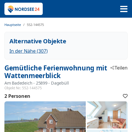
Hauptseite
552-144575
Alternative Objekte
In der Nähe (307)
Gemütliche Ferienwohnung mit
Teilen
Wattenmeerblick
Am Badedeich
 - 25899
 - Dagebüll
Objekt Nr.:
552-144575
2 Personen
F
h