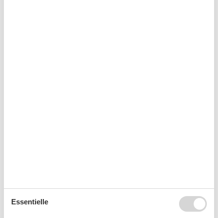
Ankunft
August 2026
Mo
Di
Mi
Do
Fr
Sa
So
31
1
2
32
3
4
5
6
7
8
9
33
10
11
12
13
14
15
16
34
17
18
19
20
21
22
23
35
24
25
26
27
28
29
30
36
31
September 2026
Essentielle
Mo
Di
Mi
Do
Fr
Sa
So