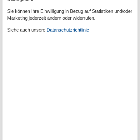
Kühlschrank
Teller
Sie können Ihre Einwilligung in Bezug auf Statistiken und/oder
Toaster
Marketing jederzeit ändern oder widerrufen.
Wasserkocher
Siehe auch unsere
Datanschutzrichtlinie
Unterkunft
Anzahl der Fernseher
1
Betten
2
Bügelbrett
Bügeleisen
CD Gerät
Einzelbetten
2
Erstausstattung
Esstisch
Familie
Feueralarm
Heizung
Herd
Internet
Kleiderschrank
Mülleimer
Radio