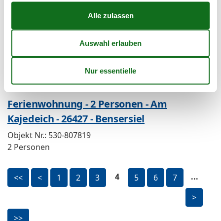
2 Personen
Ferienwohnung - 4 Personen - Alter
Sielweg - 26427 - Bensersiel
Objekt Nr.:
530-232801
4 Personen
Ferienwohnung - 2 Personen - Am
Kajedeich - 26427 - Bensersiel
Objekt Nr.:
530-807819
2 Personen
4
...
<<
<
1
2
3
5
6
7
>
>>