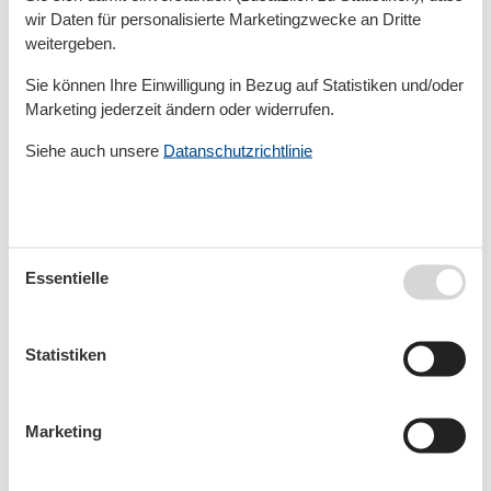
davon 1 Kind (0-2 Jahre alt)
wir Daten für personalisierte Marketingzwecke an Dritte
weitergeben.
Ferienwohnung - 5 Personen - Oll Deep -
Sie können Ihre Einwilligung in Bezug auf Statistiken und/oder
26427 - Bensersiel
Marketing jederzeit ändern oder widerrufen.
Objekt Nr.:
530-506591
Siehe auch unsere
Datanschutzrichtlinie
5 Personen
davon 1 Kind (0-2 Jahre alt)
Bauernhof - 4 Personen - Westerburer
Polder - 26427 - Bensersiel
Essentielle
Objekt Nr.:
530-886826
4 Personen
Statistiken
Ferienwohnung - 2 Personen - Am Hafen -
Marketing
26427 - Bensersiel
Objekt Nr.:
530-526430