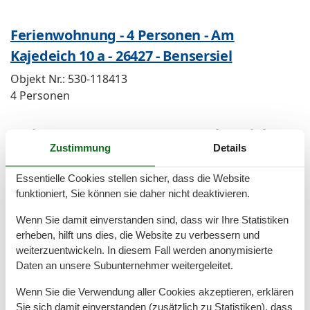
Ferienwohnung - 4 Personen - Am
Kajedeich 10 a - 26427 - Bensersiel
Objekt Nr.:
530-118413
4 Personen
Ferienzentrum - 4 Personen - Alter Sielweg
Zustimmung
Details
- 26427 - Bensersiel
Objekt Nr.:
530-317593
Essentielle Cookies stellen sicher, dass die Website
funktioniert, Sie können sie daher nicht deaktivieren.
4 Personen
Wenn Sie damit einverstanden sind, dass wir Ihre Statistiken
Ferienwohnung - 5 Personen - Wiesenweg -
erheben, hilft uns dies, die Website zu verbessern und
weiterzuentwickeln. In diesem Fall werden anonymisierte
26427 - Bensersiel
Daten an unsere Subunternehmer weitergeleitet.
Objekt Nr.:
530-823077
Wenn Sie die Verwendung aller Cookies akzeptieren, erklären
5 Personen
Sie sich damit einverstanden (zusätzlich zu Statistiken), dass